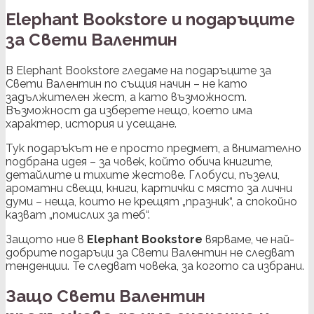
Elephant Bookstore и подаръците
за Свети Валентин
В Elephant Bookstore гледаме на подаръците за
Свети Валентин по същия начин – не като
задължителен жест, а като възможност.
Възможност да изберете нещо, което има
характер, история и усещане.
Тук подаръкът не е просто предмет, а внимателно
подбрана идея – за човек, който обича книгите,
детайлите и тихите жестове. Глобуси, пъзели,
ароматни свещи, книги, картички с място за лични
думи – неща, които не крещят „празник“, а спокойно
казват „помислих за теб“.
Защото ние в
Elephant Bookstore
вярваме, че най-
добрите подаръци за Свети Валентин не следват
тенденции. Те следват човека, за когото са избрани.
Защо Свети Валентин