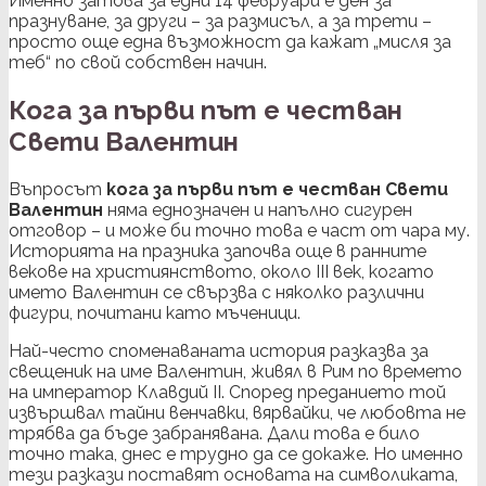
Именно затова за едни 14 февруари е ден за
празнуване, за други – за размисъл, а за трети –
просто още една възможност да кажат „мисля за
теб“ по свой собствен начин.
Кога за първи път е честван
Свети Валентин
Въпросът
кога за първи път е честван Свети
Валентин
няма еднозначен и напълно сигурен
отговор – и може би точно това е част от чара му.
Историята на празника започва още в ранните
векове на християнството, около III век, когато
името Валентин се свързва с няколко различни
фигури, почитани като мъченици.
Най-често споменаваната история разказва за
свещеник на име Валентин, живял в Рим по времето
на император Клавдий II. Според преданието той
извършвал тайни венчавки, вярвайки, че любовта не
трябва да бъде забранявана. Дали това е било
точно така, днес е трудно да се докаже. Но именно
тези разкази поставят основата на символиката,