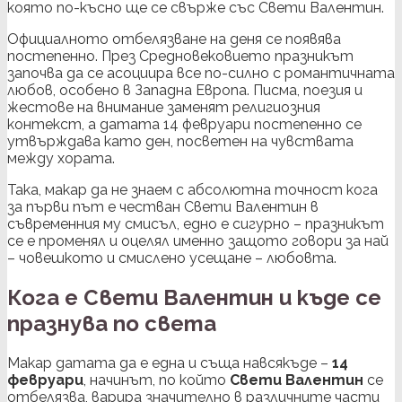
която по-късно ще се свърже със Свети Валентин.
Официалното отбелязване на деня се появява
постепенно. През Средновековието празникът
започва да се асоциира все по-силно с романтичната
любов, особено в Западна Европа. Писма, поезия и
жестове на внимание заменят религиозния
контекст, а датата 14 февруари постепенно се
утвърждава като ден, посветен на чувствата
между хората.
Така, макар да не знаем с абсолютна точност кога
за първи път е честван Свети Валентин в
съвременния му смисъл, едно е сигурно – празникът
се е променял и оцелял именно защото говори за най
– човешкото и смислено усещане – любовта.
Кога е Свети Валентин и къде се
празнува по света
Макар датата да е една и съща навсякъде –
14
февруари
, начинът, по който
Свети Валентин
се
отбелязва, варира значително в различните части