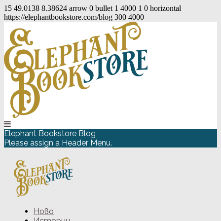
15
49.0138
8.38624
arrow
0
bullet
1
4000
1
0
horizontal
https://elephantbookstore.com/blog
300
4000
Elephant Bookstore Blog
Please assign a Header Menu.
Ново
Истории