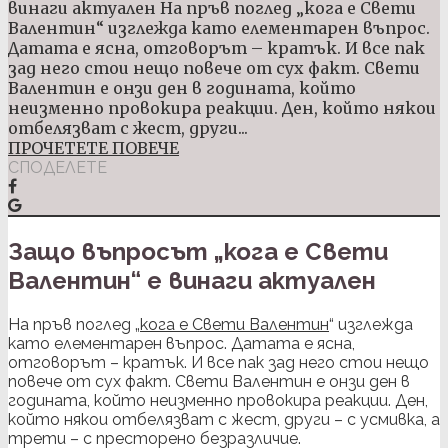
винаги актуален На пръв поглед „кога е Свети
Валентин“ изглежда като елементарен въпрос.
Датата е ясна, отговорът – кратък. И все пак
зад него стои нещо повече от сух факт. Свети
Валентин е онзи ден в годината, който
неизменно провокира реакции. Ден, който някои
отбелязват с жест, други...
ПРОЧЕТЕТЕ ПОВЕЧЕ
СПОДЕЛЕТЕ
Защо въпросът „кога е Свети
Валентин“ е винаги актуален
На пръв поглед „
кога е Свети Валентин
“ изглежда
като елементарен въпрос. Датата е ясна,
отговорът – кратък. И все пак зад него стои нещо
повече от сух факт. Свети Валентин е онзи ден в
годината, който неизменно провокира реакции. Ден,
който някои отбелязват с жест, други – с усмивка, а
трети – с престорено безразличие.