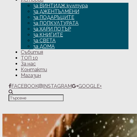
за ВИНТИДЖ култура
за ДЖЕНТЪЛМЕНИ
за ПОДАРЪЦИТЕ
за ПОПКУЛТУРАТА
за ХАРИ ПОТЪР
за КНИГИТЕ
за СВЕТА
за ДОМА
Събития
ТОП 10
За нас
Контакти
Магазин
FACEBOOK
INSTAGRAM
GOOGLE+