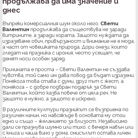
продължава да има значение и
днес
Въпреки комерсиалния шум около него,
Свети
Валентин
продължава да съществува не заради
витрините, а заради хората. Защото нуждата да
изразяваме обич, привързаност и внимание не е мода,
а част от човешката природа. Дори онези, които
гледат на празника с ирония, често усещат, че
денят носи особен заряд.
Причината е проста – Свети Валентин не създава
чувства, той само им дава повод да бъдат изразени.
Понякога това става с думи, друг път с жест, а
понякога – с добре подбран подарък за Свети
Валентин, който казва повече от цяла реч. Не
защото е нужно, а защото е искрено.
В различните култури празникът се възприема по
различен начин, но навсякъде в основата му стои
едно и също – желанието за близост. Независимо
дали се празнува шумно или тихо, с вечеря навън или
с книга и чаша вино у дома, смисълът остава личен.