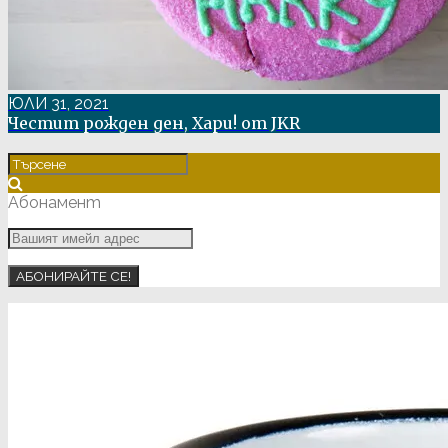
ЮЛИ 31, 2021
Честит рожден ден, Хари! от JKR
Абонамент