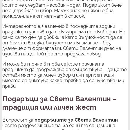
които не следват масовия модел. Подаръкът вече
не е „трябва“, а избор. Малък знак, че някой е бил
помислен, а не отметнат в списък.
Интересното е, че именно в последните години
празникът започва да се възприема по-свободно. Не
само като ден за двойки, а като възможност да се
отбележи връзка, близост или внимание – без
значение от формата им. Свети Валентин днес не
изисква нищо. Той просто предлага повод.
И може би точно в това се крие причината
празникът да продължава да съществува – защото
оставя място за личен избор и интерпретация,
вместо да диктува какво трябва да се чувства или
прави.
Подаръци за Свети Валентин –
традиция или личен жест
Въпросът за
подаръците за Свети Валентин
често разделя мненията. За едни те са излишна