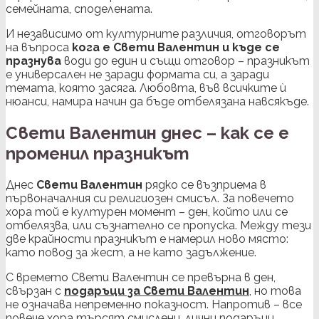
семейната, споделената.
И независимо от културните различия, отговорът
на въпроса
кога е Свети Валентин и къде се
празнува
води до един и същи отговор – празникът
е универсален не заради формата си, а заради
темата, която засяга. Любовта, във всичките ѝ
нюанси, намира начин да бъде отбелязана навсякъде.
Свети Валентин днес – как се е
променил празникът
Днес
Свети Валентин
рядко се възприема в
първоначалния си религиозен смисъл. За повечето
хора той е културен момент – ден, който или се
отбелязва, или съзнателно се пропуска. Между тези
две крайности празникът е намерил ново място:
като повод за жест, а не като задължение.
С времето Свети Валентин се превърна в ден,
свързан с
подаръци за Свети Валентин
, но това
не означава непременно показност. Напротив – все
повече хора търсят смислени, лични подаръци,