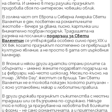
на света. И именно в тези разлики празникът
придобива своя по-интересен, човешки облик.
В голяма част от Европа и Северна Америка Свети
Валентин е ден, посветен на романтичните
жестове – вечеря за двама, писмо, картичка или
внимателно подбран подарък. Традицията на
размяна на послания и
подаръци за Свети
Валентин
се утвърждава особено силно през XIX и
XX век, когато празникът постепенно се превръща в
културно явление, а не просто в дата от църковния
календар.
В Япония и някои други азиатски страни ролите са
обърнати – именно жените подаряват подаръци на
14 февруари, най-често шоколад. Месец по-късно, на
т.нар. „White Day“, жестът се връща. Там Свети
Валентин не е толкова показен, колкото ритуален –
с ясно установени, макар и любопитни правила.
В други държави празникът съжителства с местни
традиции или се възприема по-сдържано. Някъде
той е повод за празнуване на любовта във всичките
ѝ форми – не само романтичната, а и приятелската,