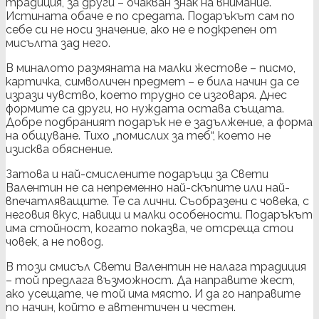
традиция, за други – очакван знак на внимание.
Истината обаче е по средата. Подаръкът сам по
себе си не носи значение, ако не е подкрепен от
мисълта зад него.
В миналото размяната на малки жестове – писмо,
картичка, символичен предмет – е била начин да се
изрази чувство, което трудно се изговаря. Днес
формите са други, но нуждата остава същата.
Добре подбраният подарък не е задължение, а форма
на общуване. Тихо „помислих за теб“, което не
изисква обяснение.
Затова и най-смислените подаръци за Свети
Валентин не са непременно най-скъпите или най-
впечатляващите. Те са лични. Съобразени с човека, с
неговия вкус, навици и малки особености. Подаръкът
има стойност, когато показва, че отсреща стои
човек, а не повод.
В този смисъл Свети Валентин не налага традиция
– той предлага възможност. Да направите жест,
ако усещате, че той има място. И да го направите
по начин, който е автентичен и честен.