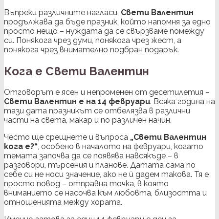
Въпреки различните нагласи,
Свети Валентин
продължава да бъде празник, който напомня за едно
просто нещо – нуждата да се свързваме помежду
си. Понякога чрез думи, понякога чрез жест, а
понякога чрез внимателно подбран подарък.
Кога е Свети Валентин
Отговорът е ясен и непроменен от десетилетия –
Свети Валентин е на 14 февруари
. Всяка година на
тази дата празникът се отбелязва в различни
части на света, макар и по различен начин.
Често ще срещнете и въпроса
„Свети Валентин
кога е?“
, особено в началото на февруари, когато
темата започва да се появява навсякъде – в
разговори, търсения и планове. Датата сама по
себе си не носи значение, ако не ѝ дадем такова. Тя е
просто повод – отправна точка, в която
вниманието се насочва към любовта, близостта и
отношенията между хората.