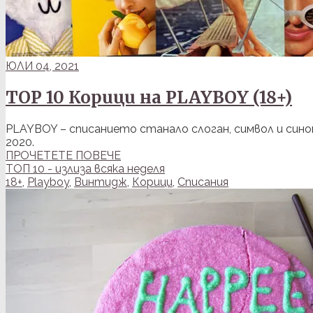
ЮЛИ 04, 2021
TOP 10 Корици на PLAYBOY (18+)
PLAYBOY – списанието станало слоган, символ и синон
2020.
ПРОЧЕТЕТЕ ПОВЕЧЕ
ТОП 10 - излиза всяка неделя
18+
,
Playboy
,
Винтидж
,
Корици
,
Списания