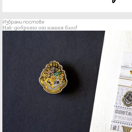
Избрани постове
Най-доброто от нашия блог!