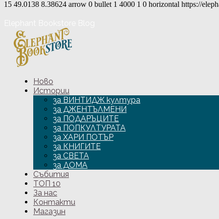
15
49.0138
8.38624
arrow
0
bullet
1
4000
1
0
horizontal
https://ele
Elephant Bookstore Blog
Ново
Истории
за ВИНТИДЖ култура
за ДЖЕНТЪЛМЕНИ
за ПОДАРЪЦИТЕ
за ПОПКУЛТУРАТА
за ХАРИ ПОТЪР
за КНИГИТЕ
за СВЕТА
за ДОМА
Събития
ТОП 10
За нас
Контакти
Магазин