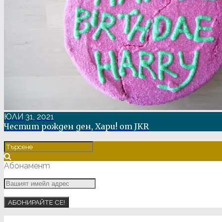
ЮЛИ 31, 2021
Честит рожден ден, Хари! от JKR
Абонамент