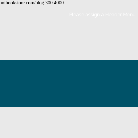
phantbookstore.com/blog
300
4000
Please assign a Header Menu.