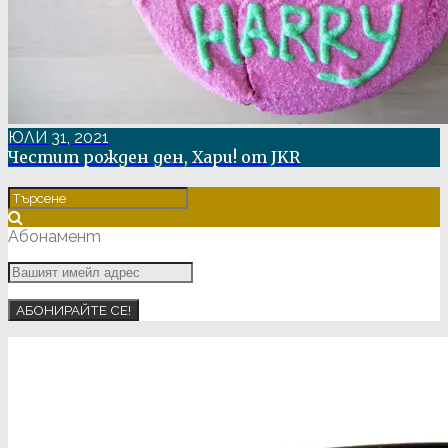
ЮЛИ 31, 2021
Честит рожден ден, Хари! от JKR
Абонамент