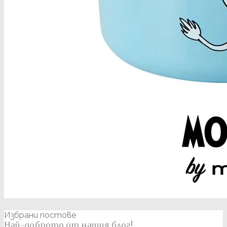
Избрани постове
Най-доброто от нашия блог!