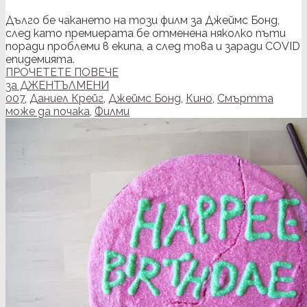
Дълго бе чакането на този филм за Джеймс Бонд,
след като премиерата бе отменена няколко пъти
поради проблеми в екипа, а след това и заради COVID
епидемията.
ПРОЧЕТЕТЕ ПОВЕЧЕ
за ДЖЕНТЪЛМЕНИ
007
,
Даниел Крейг
,
Джеймс Бонд
,
Кино
,
Смъртта
може да почака
,
Филми