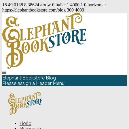
15
49.0138
8.38624
arrow
0
bullet
1
4000
1
0
horizontal
https://elephantbookstore.com/blog
300
4000
Elephant Bookstore Blog
Please assign a Header Menu.
Ново
Истории