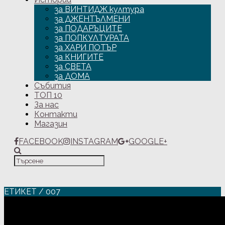
за ВИНТИДЖ култура
за ДЖЕНТЪЛМЕНИ
за ПОДАРЪЦИТЕ
за ПОПКУЛТУРАТА
за ХАРИ ПОТЪР
за КНИГИТЕ
за СВЕТА
за ДОМА
Събития
ТОП 10
За нас
Контакти
Магазин
FACEBOOK
INSTAGRAM
GOOGLE+
ЕТИКЕТ / 007