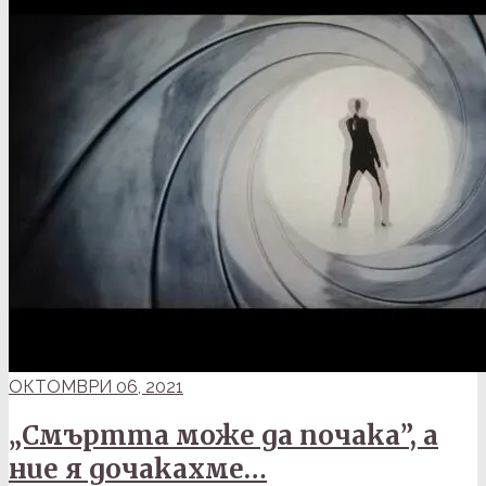
ОКТОМВРИ 06, 2021
„Смъртта може да почака”, а
ние я дочакахме…