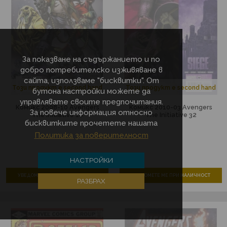
За показване на съдържанието и по
добро потребителско изживяване в
сайта, използваме "бисквитки". От
Този продукт е second hand
Този продукт е second hand
бутона настройки можете да
управлявате своите предпочитания.
Комикс 2008-10 Avengers
Комикс 2010-03 Avengers
За повече информация относно
The Initiative 16
The Initiative 32
бисквитките прочетете нашата
Политика за поверителност
НАСТРОЙКИ
УВЕДОМЕТЕ МЕ ПРИ НАЛИЧНОСТ
УВЕДОМЕТЕ МЕ ПРИ НАЛИЧНОСТ
РАЗБРАХ