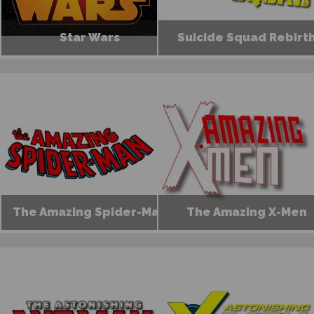
Star Wars
Suicide Squad Rebirt
The Amazing Spider-Man
The Amazing X-Men