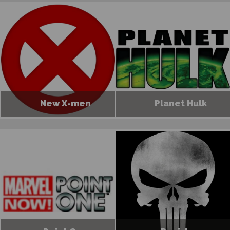
New X-men
Planet Hulk