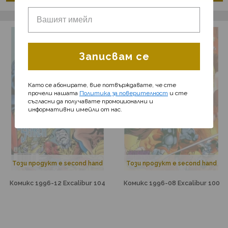
Записвам се
Като се абонирате, вие потвърждавате, че сте
прочели нашата
Политика за поверителност
и сте
съгласни да получавате промоционални и
информативни имейли от нас.
Този продукт е second hand
Този продукт е second hand
Комикс 1996-12 Excalibur 104
Комикс 1996-08 Excalibur 100