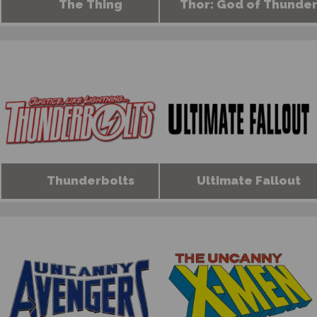
The Thing
Thor: God of Thunde
Thunderbolts
Ultimate Fallout