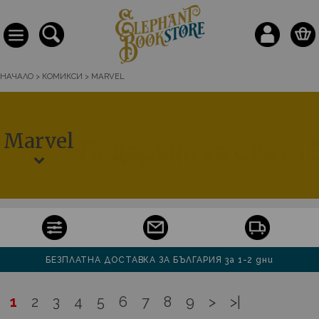
НАЧАЛО
>
КОМИКСИ
>
MARVEL
Marvel
БЕЗПЛАТНА ДОСТАВКА ЗА БЪЛГАРИЯ за 1-2 дни
1
2
3
4
5
6
7
8
9
>
>|