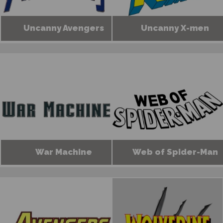
Uncanny Avengers
Uncanny X-men
War Machine
Web of Spider-Man