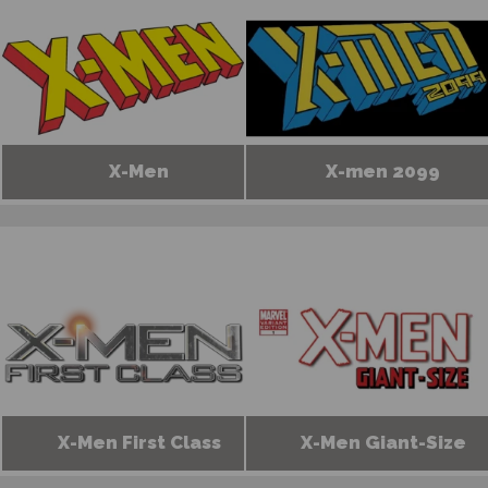
X-Men
X-men 2099
X-Men First Class
X-Men Giant-Size