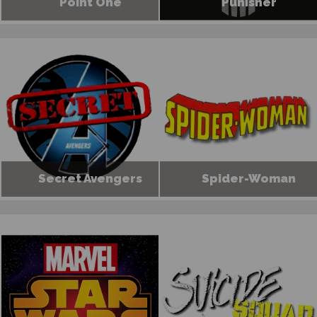
Point One
Punisher
Secret Avengers
Spider-Woman