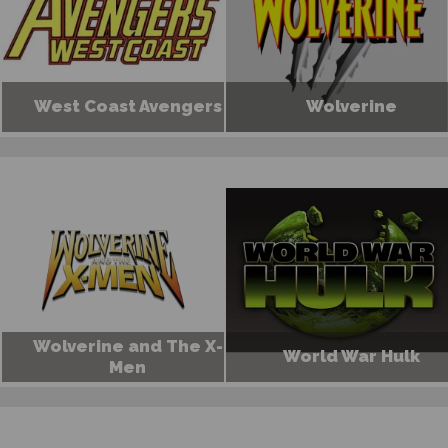
West Coast Avengers
Wolverine
Wolverine and The X-
World War Hulk
Men