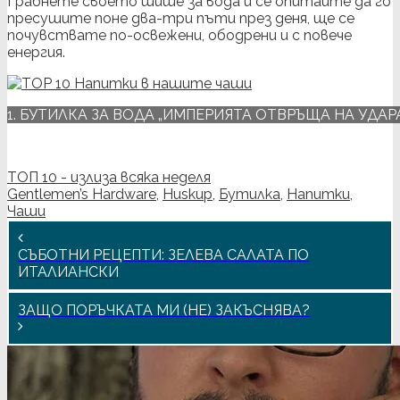
Грабнете своето шише за вода и се опитайте да го
пресушите поне два-три пъти през деня, ще се
почувствате по-освежени, ободрени и с повече
енергия.
1. БУТИЛКА ЗА ВОДА „ИМПЕРИЯТА ОТВРЪЩА НА УДАР
ТОП 10 - излиза всяка неделя
Gentlemen’s Hardware
,
Huskup
,
Бутилка
,
Напитки
,
Чаши
СЪБОТНИ РЕЦЕПТИ: ЗЕЛЕВА САЛАТА ПО
ИТАЛИАНСКИ
ЗАЩО ПОРЪЧКАТА МИ (НЕ) ЗАКЪСНЯВА?