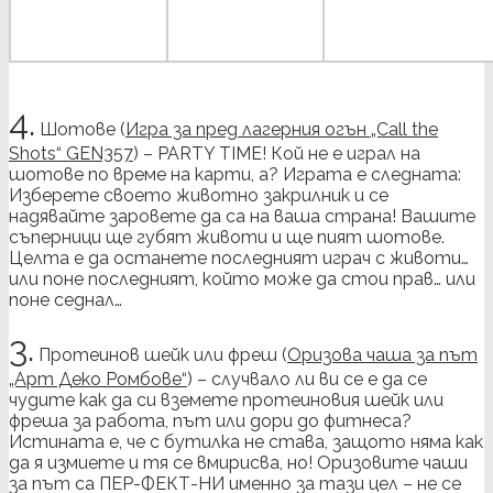
4.
Шотове (
Игра за пред лагерния огън „Call the
Shots“ GEN357
) – PARTY TIME! Кой не е играл на
шотове по време на карти, а? Играта е следната:
Изберете своето животно закрилник и се
надявайте заровете да са на ваша страна! Вашите
съперници ще губят животи и ще пият шотове.
Целта е да останете последният играч с животи…
или поне последният, който може да стои прав… или
поне седнал…
3.
Протеинов шейк или фреш (
Оризова чаша за път
„Арт Деко Ромбове“
) – случвало ли ви се е да се
чудите как да си вземете протеиновия шейк или
фреша за работа, път или дори до фитнеса?
Истината е, че с бутилка не става, защото няма как
да я измиете и тя се вмирисва, но! Оризовите чаши
за път са ПЕР-ФЕКТ-НИ именно за тази цел – не се