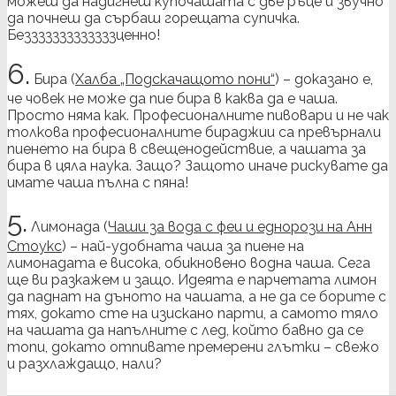
можеш да надигнеш купочашата с две ръце и звучно
да почнеш да сърбаш горещата супичка.
Безззззззззззззценно!
6.
Бира (
Халба „Подскачащото пони“
) – доказано е,
че човек не може да пие бира в каква да е чаша.
Просто няма как. Професионалните пивовари и не чак
толкова професионалните бираджии са превърнали
пиенето на бира в свещенодействие, а чашата за
бира в цяла наука. Защо? Защото иначе рискувате да
имате чаша пълна с пяна!
5.
Лимонада (
Чаши за вода с феи и еднорози на Анн
Стоукс
) – най-удобната чаша за пиене на
лимонадата е висока, обикновено водна чаша. Сега
ще ви разкажем и защо. Идеята е парчетата лимон
да паднат на дъното на чашата, а не да се борите с
тях, докато сте на изискано парти, а самото тяло
на чашата да напълните с лед, който бавно да се
топи, докато отпивате премерени глътки – свежо
и разхлаждащо, нали?