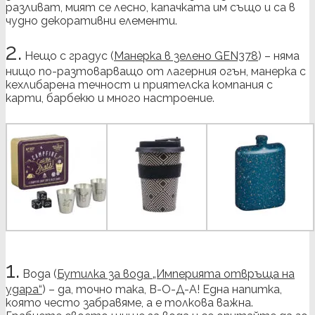
разливат, мият се лесно, капачката им също и са в
чудно декоративни елементи.
2.
Нещо с градус (
Манерка в зелено GEN378
) – няма
нищо по-разтоварващо от лагерния огън, манерка с
кехлибарена течност и приятелска компания с
карти, барбекю и много настроение.
1.
Вода (
Бутилка за вода „Империята отвръща на
удара“
) – да, точно така, В-О-Д-А! Една напитка,
която често забравяме, а е толкова важна.