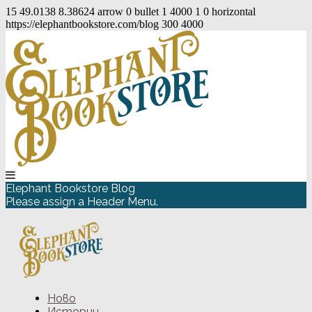
15
49.0138
8.38624
arrow
0
bullet
1
4000
1
0
horizontal
https://elephantbookstore.com/blog
300
4000
Elephant Bookstore Blog
Please assign a Header Menu.
Ново
Истории