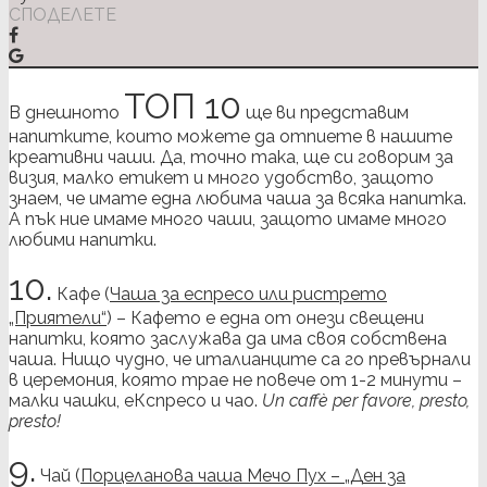
СПОДЕЛЕТЕ
ТОП 10
В днешното
ще ви представим
напитките, които можете да отпиете в нашите
креативни чаши. Да, точно така, ще си говорим за
визия, малко етикет и много удобство, защото
знаем, че имате една любима чаша за всяка напитка.
А пък ние имаме много чаши, защото имаме много
любими напитки.
10.
Кафе (
Чаша за еспресо или ристрето
„Приятели“
) – Кафето е една от онези свещени
напитки, която заслужава да има своя собствена
чаша. Нищо чудно, че италианците са го превърнали
в церемония, която трае не повече от 1-2 минути –
малки чашки, еКспресо и чао.
Un caffè per favore, presto,
presto!
9.
Чай (
Порцеланова чаша Мечо Пух – „Ден за