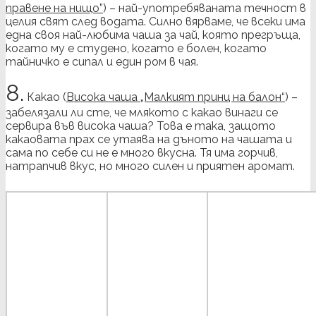
правене на нищо”
) – най-употребяваната течност в
целия свят след водата. Силно вярваме, че всеки има
една своя най-любима чаша за чай, която прегръща,
когато му е студено, когато е болен, когато
тайничко е сипал и един ром в чая.
8.
Какао (
Висока чаша „Малкият принц на балон“
) –
забелязали ли сте, че млякото с какао винаги се
сервира във висока чаша? Това е така, защото
какаовата прах се утаява на дъното на чашата и
сама по себе си не е много вкусна. Тя има горчив,
натрапчив вкус, но много силен и приятен аромат.