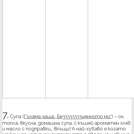
7.
Супа (
Голяма чаша „Беззззззззценното ми“
) – ох,
топла, вкусна, домашна супа, с къшей ароматен хляб
и масло с подправки… вкъщи! А най-хубаво е когато