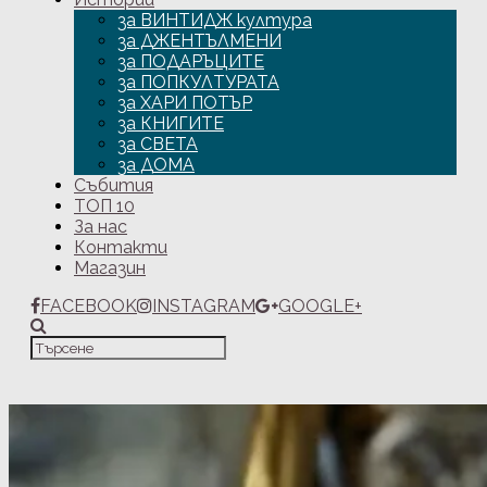
за ВИНТИДЖ култура
за ДЖЕНТЪЛМЕНИ
за ПОДАРЪЦИТЕ
за ПОПКУЛТУРАТА
за ХАРИ ПОТЪР
за КНИГИТЕ
за СВЕТА
за ДОМА
Събития
ТОП 10
За нас
Контакти
Магазин
FACEBOOK
INSTAGRAM
GOOGLE+