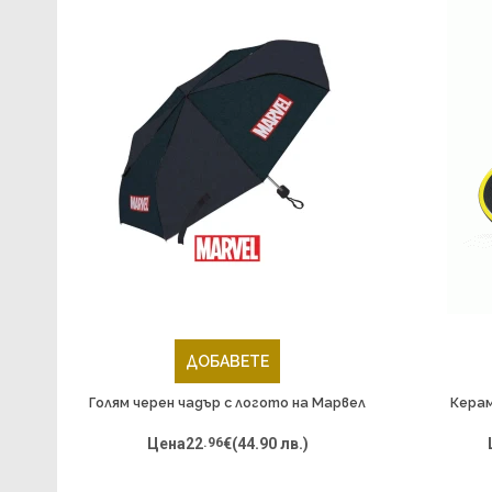
ДОБАВЕТЕ
Голям черен чадър с логото на Марвел
Керам
Цена
22
.96
€
(44.90 лв.)