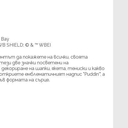
 Bay
WB SHIELD: © & ™ WBEI
ментът да покажете на всички, своята
тези две значки посветени на
декориране на шапки, якета, тениски и какво
откриете емблематичният надпис "Puddin'", а
във формата на сърце.