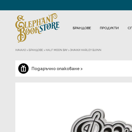
БРАНДОВЕ
ПРОДУКТИ
С
НАЧАЛО
>
БРАНДОВЕ
>
HALF MOON BAY
>
ЗНАЧКИ HARLEY QUINN
Подаръчно опаковане >