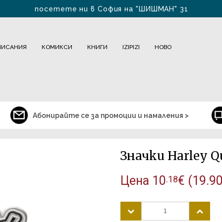
посетете ни в София на "ШИШМАН" 31
БЕЗПЛАТНА ДОСТАВКА ЗА БЪЛГАРИЯ за 1-2 дни
ПИСАНИЯ
КОМИКСИ
КНИГИ
IZIPIZI
НОВО
Абонирайте се за промоции и намаления >
Значки Harley Q
Цена
10
€
(19.90
.18