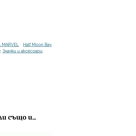
& MARVEL
Half Moon Bay
:
Значки и аксесоари
 също и...