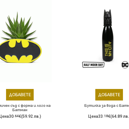
ДОБАВЕТЕ
ДОБАВЕТЕ
ичен съд с форма и лого на
Бутилка за вода с Бат
Батман
Цена
30
.64
€
(59.92 лв.)
Цена
33
.18
€
(64.89 лв.