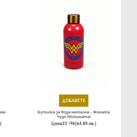
ДОБАВЕТЕ
ман
Бутилка за вода метална - Жената
Чудо (Истината)
)
Цена
33
.18
€
(64.89 лв.)