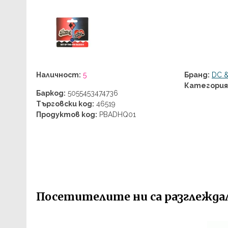
Наличност:
5
Бранд:
DC 
Категория
Баркод:
5055453474736
Търговски код:
46519
Продуктов код:
PBADHQ01
Посетителите ни са разглеждали