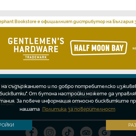
ephant Bookstore е официалният дистрибутор на България з
 НА КЛИЕНТИ
е на съдържанието и по добро потребителско изживяв
ЗА НАС
НАШИТЕ МАГАЗИНИ
"бисквитки". От бутона настройки можете да управл
ока
МОЯТ ПРОФИЛ
ока
тания. За повече информация относно бисквитките 
КАРИЕРИ
 въпроси
КАРТА НА САЙТА
нашата
Политика за поверителност
РОЙКИ
РА