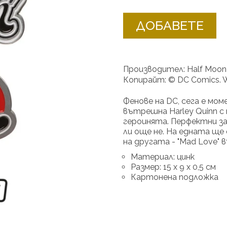
ДОБАВЕТЕ
Производител: Half Moon
Копирайт: © DC Comics. 
Фенове на DC, сега е мо
вътрешна Harley Quinn с 
героинята. Перфектни за 
ли още не. На едната ще 
на другата - "Mad Love" 
Материал: цинк
Размер: 15 x 9 x 0,5 см
Картонена подложка