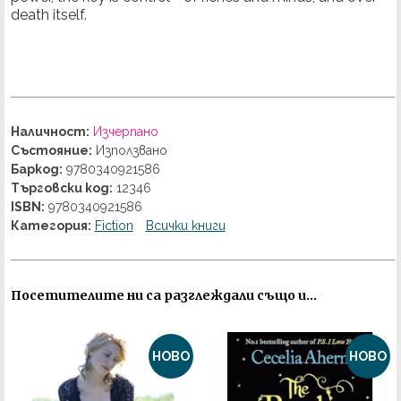
death itself.
Наличност:
Изчерпано
Състояние:
Използвано
Баркод:
9780340921586
Търговски код:
12346
ISBN:
9780340921586
Категория:
Fiction
Всички книги
Посетителите ни са разглеждали също и...
НОВО
НОВО