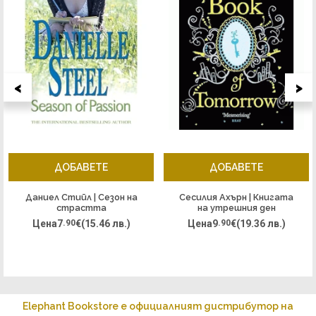
<
>
ДОБАВЕТЕ
ДОБАВЕТЕ
Даниел Стийл | Сезон на
Сесилия Ахърн | Книгата
страстта
на утрешния ден
Цена
7
.90
€
(15.46 лв.)
Цена
9
.90
€
(19.36 лв.)
Elephant Bookstore е официалният дистрибутор на