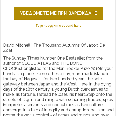
УВЕДОМЕТЕ МЕ ПРИ ЗАРЕЖДАНЕ
Този продукт е second hand
David Mitchell | The Thousand Autumns Of Jacob De
Zoet
The Sunday Times Number One Bestseller, from the
author of CLOUD ATLAS and THE BONE
CLOCKS.Longlisted for the Man Booker Prize 2010In your
hands is a place like no other: a tiny, man-made island in
the bay of Nagasaki, for two hundred years the sole
gateway between Japan and the West. Here, in the dying
days of the 18th century, a young Dutch clerk arrives to
make his fortune. Instead he loses his heart.Step onto the
streets of Dejima and mingle with scheming traders, spies,
interpreters, servants and concubines as two cultures
converge. In a tale of integrity and corruption, passion and
power, the key is control - of riches and minds, and over