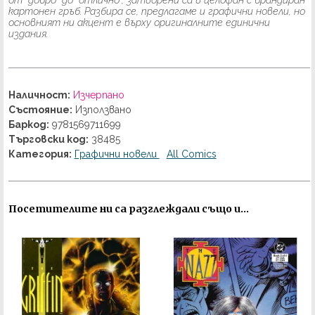
от "добро" до "отлично", затворени са в целофан с брандиран
картонен гръб. Разбира се, предлагаме и графични новели, но
основният ни акцент е върху оригиналните единични
издания.
Наличност:
Изчерпано
Състояние:
Използвано
Баркод:
9781569711699
Търговски код:
38485
Категория:
Графични новели
All Comics
Посетителите ни са разглеждали също и...