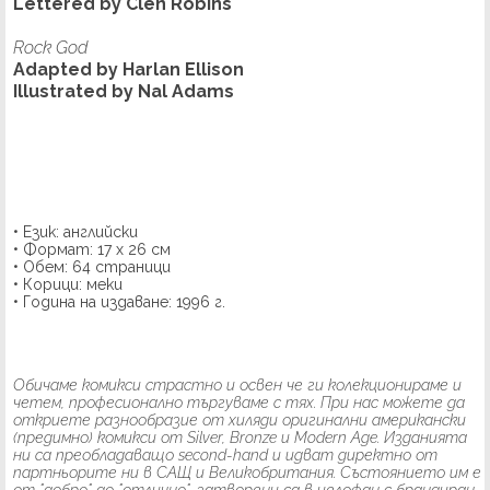
Lettered by Clen Robins
Rock God
Adapted by Harlan Ellison
Illustrated by Nal Adams
• Език: английски
• Формат: 17 х 26 см
• Обем: 64 страници
• Корици: меки
• Година на издаване: 1996 г.
Обичаме комикси страстно и освен че ги колекционираме и
четем, професионално търгуваме с тях. При нас можете да
откриете разнообразие от хиляди оригинални американски
(предимно) комикси от Silver, Bronze и Modern Age. Изданията
ни са преобладаващо second-hand и идват директно от
партньорите ни в САЩ и Великобритания. Състоянието им е