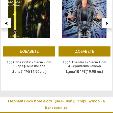
<
>
ДОБАВЕТЕ
ДОБАВЕТЕ
1991 The Griffin - Част 4 от
1990 The Nazz - Част 2 от
6 - графична новела
4 - графична новела
Цена
7
.62
€
(14.90 лв.)
Цена
10
.18
€
(19.90 лв.)
Elephant Bookstore е официалният дистрибутор на
България за: