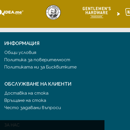
<
>
ИНФОРМАЦИЯ
Общи условия
Политика за поверителност
Политиката ни за Бисквитките
ОБСЛУЖВАНЕ НА КЛИЕНТИ
Доставка на стока
Връщане на стока
Често задавани въпроси
ЗА НАС