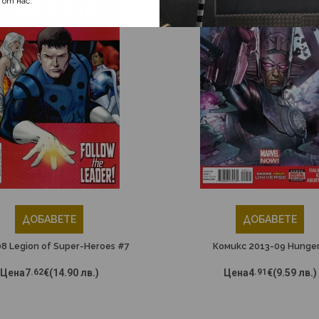
от нас.
ДОБАВЕТЕ
ДОБАВЕТЕ
8 Legion of Super-Heroes #7
Комикс 2013-09 Hunger
Цена
7
.62
€
(14.90 лв.)
Цена
4
.91
€
(9.59 лв.)