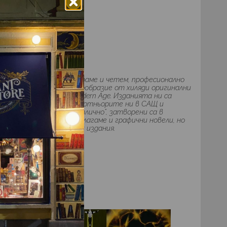
освен че ги колекционираме и четем, професионално
жете да откриете разнообразие от хиляди оригинални
и от Silver, Bronze и Modern Age. Изданията ни са
и идват директно от партньорите ни в САЩ и
им е от "добро" до "отлично", затворени са в
 гръб. Разбира се, предлагаме и графични новели, но
 оригиналните единични издания.