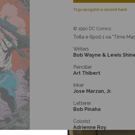
Този продукт е second hand
© 1990 DC Comics
Това е брой 1 на "Time Mas
Writers
Bob Wayne & Lewis Shin
Penciller
Art Thibert
Inker
Jose Marzan, Jr.
Letterer
Bob Pinaha
Colorist
Adrienne Roy