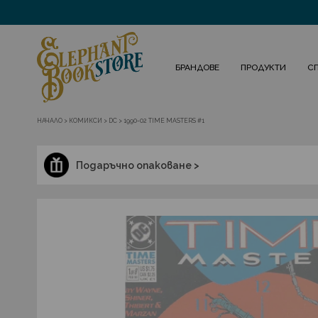
БРАНДОВЕ
ПРОДУКТИ
С
НАЧАЛО
>
КОМИКСИ
>
DC
>
1990-02 TIME MASTERS #1
Подаръчно опаковане >