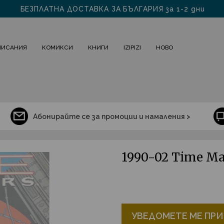
посетете ни в София на "ШИШМАН" 31
БЕЗПЛАТНА ДОСТАВКА ЗА БЪЛГАРИЯ за 1-2 дни
ПИСАНИЯ
КОМИКСИ
КНИГИ
IZIPIZI
НОВО
Абонирайте се за промоции и намаления >
1990-02 Time Ma
УВЕДОМЕТЕ МЕ ПРИ