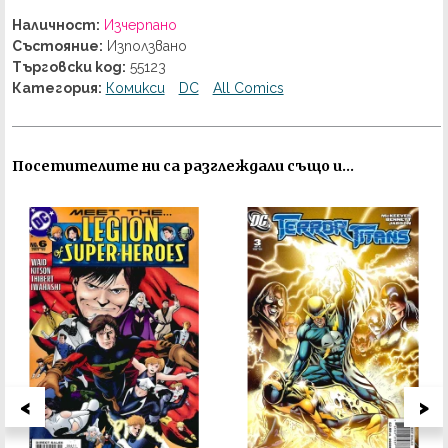
Наличност:
Изчерпано
Състояние:
Използвано
Търговски код:
55123
Категория:
Комикси
DC
All Comics
Посетителите ни са разглеждали също и...
<
>