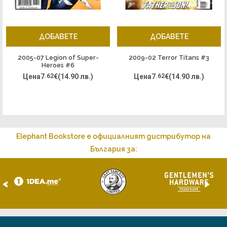
ДОБАВЕТЕ
ДОБАВЕТЕ
2005-07 Legion of Super-
2009-02 Terror Titans #3
Heroes #6
Цена
7
.62
€
(14.90 лв.)
Цена
7
.62
€
(14.90 лв.)
Elephant Bookstore е официалният дистрибутор на
България за:
<
>