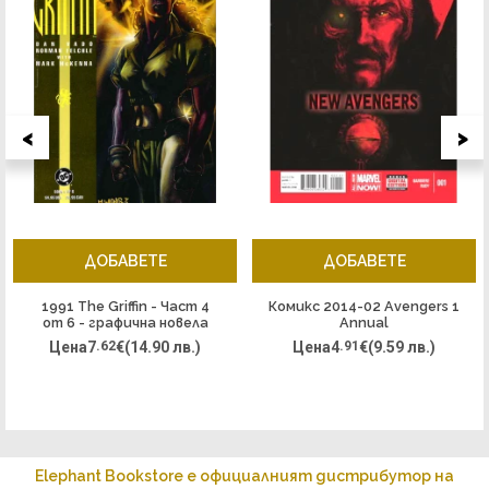
<
>
ДОБАВЕТЕ
ДОБАВЕТЕ
1991 The Griffin - Част 4
Комикс 2014-02 Avengers 1
от 6 - графична новела
Annual
Цена
7
.62
€
(14.90 лв.)
Цена
4
.91
€
(9.59 лв.)
Elephant Bookstore е официалният дистрибутор на