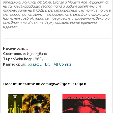
(предимно) комикси от Silver, Bronze и Modern Age. Изданията
ни са преобладаващо second-hand и идват директно от
партньорите ни в САЩ и Великобритания. Състоянието им е
от "добро" до "отлично", затворени са в целофан с брандиран
картонен гръб. Разбира се, предлагаме и графични новели, но
основният ни акцент е върху оригиналните единични
издания.
Наличност:
1
Състояние:
Използвано
Търговски код:
48683
Категория:
Комикси
DC
All Comics
Посетителите ни са разглеждали също и...