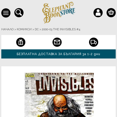
НАЧАЛО
>
КОМИКСИ
>
DC
>
2000-03 THE INVISIBLES #4
БЕЗПЛАТНА ДОСТАВКА ЗА БЪЛГАРИЯ за 1-2 дни