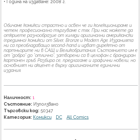
• Година на издаване: 2008 г.
Обичаме комикси страстно и освен че ги колекционираме и
четем, професионално търгуваме с тях. При нас можете да
откриете разнообразие от хиляди оригинални американски
(предимно) комикси от Silver, Bronze и Modern Age. Изданията
ни са преобладаващо second-hand и идват директно от
партньорите ни в САЩ и Великобритания. Състоянието им е
от "добро" до "отлично", затворени са в целофан с брандиран
картонен гръб. Разбира се, предлагаме и графични новели, но
основният ни акцент е върху оригиналните единични
издания.
Наличност:
1
Състояние:
Използвано
Търговски код:
50347
Категория:
Комикси
DC
All Comics