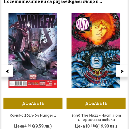
Посетителите ни са разглеждали също и...
<
>
ДОБАВЕТЕ
ДОБАВЕТЕ
Комикс 2013-09 Hunger 1
1990 The Nazz - Част 4 от
4 - графична новела
Цена
4
.91
€
(9.59 лв.)
Цена
10
.18
€
(19.90 лв.)