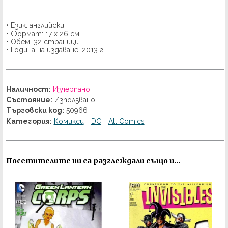
• Език: английски
• Формат: 17 х 26 см
• Обем: 32 страници
• Година на издаване: 2013 г.
Наличност:
Изчерпано
Състояние:
Използвано
Търговски код:
50966
Категория:
Комикси
DC
All Comics
Посетителите ни са разглеждали също и...