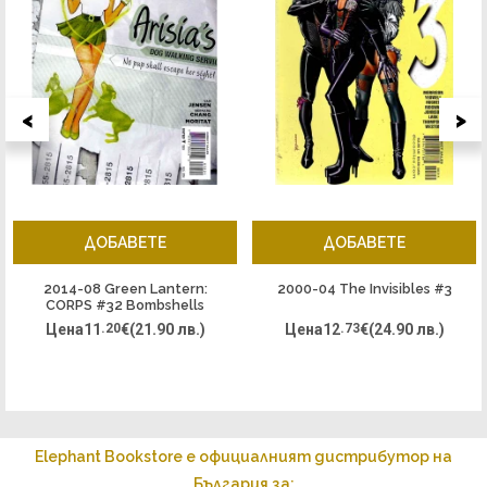
<
>
ДОБАВЕТЕ
ДОБАВЕТЕ
2014-08 Green Lantern:
2000-04 The Invisibles #3
CORPS #32 Bombshells
Variant
Цена
11
.20
€
(21.90 лв.)
Цена
12
.73
€
(24.90 лв.)
Elephant Bookstore е официалният дистрибутор на
България за: