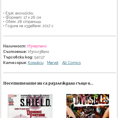
• Език: английски
• Формат: 17 х 26 см
• Обем: 28 страници
• Година на издаване: 2017 г.
Наличност:
Изчерпано
Състояние:
Използвано
Търговски код:
54037
Категория:
Комикси
Marvel
All Comics
Посетителите ни са разглеждали също и...