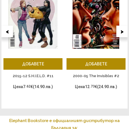
<
>
ДОБАВЕТЕ
ДОБАВЕТЕ
2015-12 S.H.I.E.L.D. #11
2000-05 The Invisibles #2
Цена
7
.62
€
(14.90 лв.)
Цена
12
.73
€
(24.90 лв.)
Elephant Bookstore е официалният дистрибутор на
България за: