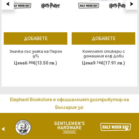
<
>
ДОБАВЕТЕ
ДОБАВЕТЕ
Значка със знака на Перон
Комплект стикери с
9¾
домашния елф Доби
Цена
6
.90
€
(13.50 лв.)
Цена
9
.16
€
(17.91 лв.)
Elephant Bookstore е официалният дистрибутор на
България за:
<
>