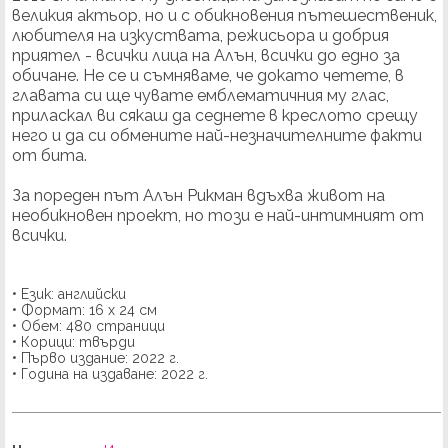
великия актьор, но и с обикновения пътешественик,
любителя на изкуствата, режисьора и добрия
приятел - всички лица на Алън, всички до едно за
обичане. Не се и съмняваме, че докато четете, в
главата си ще чувате емблематичния му глас,
приласкал ви сякаш да седнете в креслото срещу
него и да си обмените най-незначителните факти
от бита.
За пореден път Алън Рикман вдъхва живот на
необикновен проект, но този е най-интимният от
всички.
• Език: английски
• Формат: 16 х 24 см
• Обем: 480 страници
• Корици: твърди
• Първо издание: 2022 г.
• Година на издаване: 2022 г.