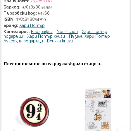
Наличност:
Изчерпано
Баркод:
9781838854799
Търговски код:
54766
ISBN:
9781838854799
Бранд:
Хари Потър
Категория:
Биография
Non-fiction
Хари Потър
подаръци
Хари Потър книги
Пъзели Хари Потър
Луксозни подаръци
Всички книги
Посетителите ни са разглеждали също и...