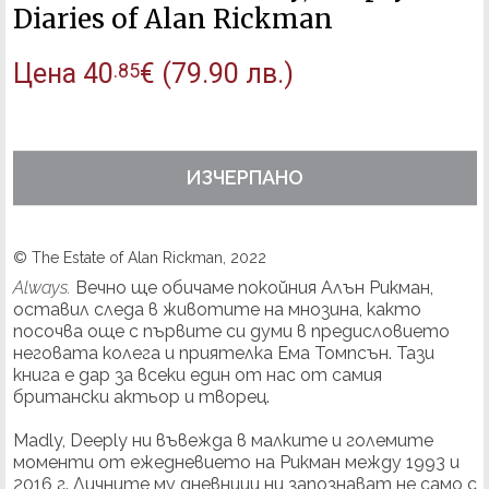
Diaries of Alan Rickman
Цена
40
€
(79.90 лв.)
.85
ИЗЧЕРПАНО
© The Estate of Alan Rickman, 2022
Always.
Вечно ще обичаме покойния Алън Рикман,
оставил следа в животите на мнозина, както
посочва още с първите си думи в предисловието
неговата колега и приятелка Ема Томпсън. Тази
книга е дар за всеки един от нас от самия
британски актьор и творец.
Madly, Deeply ни въвежда в малките и големите
моменти от ежедневието на Рикман между 1993 и
2016 г. Личните му дневници ни запознават не само с