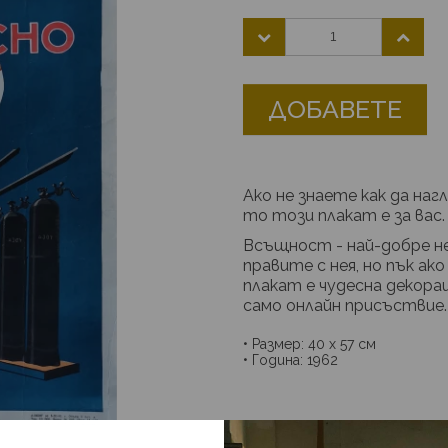
ДОБАВЕТЕ
Ако не знаете как да на
то този плакат е за вас.
Всъщност - най-добре не
правите с нея, но пък ак
плакат е чудесна декорац
само онлайн присъствие.
• Размер: 40 х 57 см
• Година: 1962