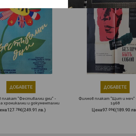
ДОБАВЕТЕ
ДОБАВЕТЕ
 плакат "Фестивални дни" -
Филмов плакат "Щит и меч" 
за хроникални и документални
1968
 (Български филм) - 50-те
ена
127
.78
€
(249.91 лв.)
Цена
97
.09
€
(189.90 лв