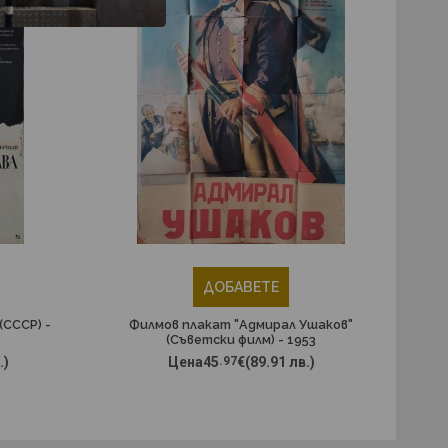
ДОБАВЕТЕ
(СССР) -
Филмов плакат "Адмирал Ушаков"
(Съветски филм) - 1953
.)
Цена
45
.97
€
(89.91 лв.)