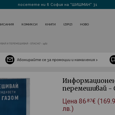
посетете ни в София на "ШИШМАН" 31
БЕЗПЛАТНА ДОСТАВКА ЗА БЪЛГАРИЯ за 1-2 дни
ПИСАНИЯ
КОМИКСИ
КНИГИ
IZIPIZI
НОВО
АЙ И ПЕРЕМЕШИВАЙ - ОПАСНО" - 1962
Абонирайте се за промоции и намаления >
Информационен
перемешивай - О
Цена
86
€
(169.
.87
лв.)