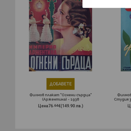
ДОБАВЕТЕ
Филмов плакат "Огнени сърдца"
Филмов
(Аржентина) - 1938
Студия 
филми
Цена
76
.64
€
(149.90 лв.)
Ц