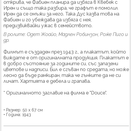
открива, че Фабиен планира да избяга в Квебек с
Ирен и също така разбира, че графът е помолил
Ирен да се омъжи за него. Така Дус казва това на
Фабиен и го убеждава да избяга с нея,
предизвиквайки ужас в семейството.
В ролите: Одет Жоайо, Мадлен Робинзон, Роже Пиго и
др.
Филмът е създаден през 1943 г., а плакатът, който
виждате е от оригиналната продукция. Плакатът е
в добро състояние за годините си, със запазени
цветове и надписи. Бил е сгъван по средата, но може
лесно да бъде рамкиран, така че гънките да не си
личат. Хартията е дебела и грапава.
* Оригиналното заглавие на филма е "Douce".
• Размер: 50 х 67 см
• Година: 1943