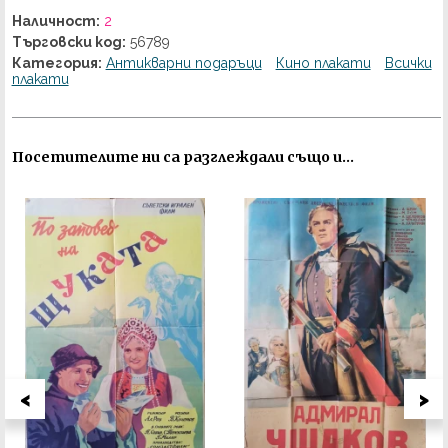
Наличност:
2
Търговски код:
56789
Категория:
Антикварни подаръци
Кино плакати
Всички
плакати
Посетителите ни са разглеждали също и...
<
>