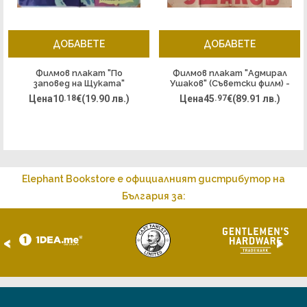
ДОБАВЕТЕ
ДОБАВЕТЕ
Филмов плакат "По
Филмов плакат "Адмирал
заповед на Щуката"
Ушаков" (Съветски филм) -
(СССР) - 1938
1953
Цена
10
.18
€
(19.90 лв.)
Цена
45
.97
€
(89.91 лв.)
Elephant Bookstore е официалният дистрибутор на
България за:
<
>