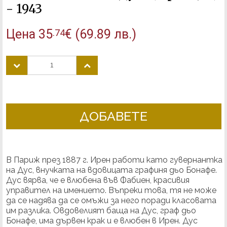
- 1943
Цена
35
€
(69.89 лв.)
.74
ДОБАВЕТЕ
В Париж през 1887 г. Ирен работи като гувернантка
на Дус, внучката на вдовицата графиня дьо Бонафе.
Дус вярва, че е влюбена във Фабиен, красивия
управител на имението. Въпреки това, тя не може
да се надява да се омъжи за него поради класовата
им разлика. Овдовелият баща на Дус, граф дьо
Бонафе, има дървен крак и е влюбен в Ирен. Дус