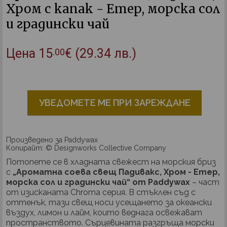
Хром с капак - Етер, морска сол
и градински чай
Цена
15
€
(29.34 лв.)
.00
УВЕДОМЕТЕ МЕ ПРИ ЗАРЕЖДАНЕ
Произведено за Paddywax
Копирайт: © Designworks Collective Company
Потопете се в хладната свежест на морския бриз
с
„Ароматна соева свещ Падивакс, Хром - Етер,
морска сол и градински чай“ от Paddywax
– част
от изисканата Chroma серия. В стъклен съд с
оттенък, тази свещ носи усещането за океански
въздух, лимон и лайм, които веднага освежават
пространството. Сърцевината разгръща морски