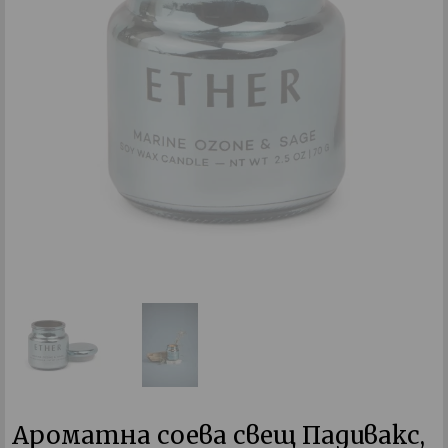
Ароматна соева свещ Падивакс,