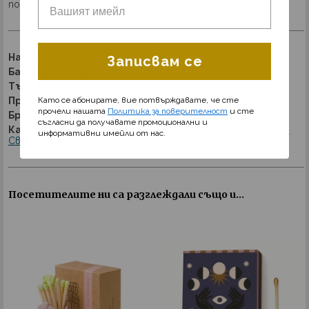
ползването!
Наличност:
Изчерпано
Записвам се
Баркод:
840214820779
Търговски код:
60286
Като се абонирате, вие потвърждавате, че сте
Продуктов код:
CHR0203EU
прочели нашата
Политика за поверителност
и сте
Бранд:
Paddywax
съгласни да получавате промоционални и
Категория:
Подаръци за дома
Подаръци за рожден ден
информативни имейли от нас.
Свещи
Подарък за приятелство
Посетителите ни са разглеждали също и...