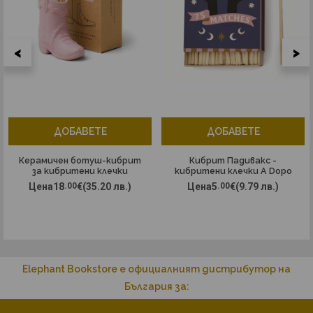
<
>
ДОБАВЕТЕ
ДОБАВЕТЕ
Керамичен ботуш-кибрит
Кибрит Падивакс -
за кибритени клечки
кибритени клечки A Dopo
Падивакс, Нешвил - розов
в кутия, Златна Луна
Цена
18
.00
€
(35.20 лв.)
Цена
5
.00
€
(9.79 лв.)
Elephant Bookstore е официалният дистрибутор на
България за: