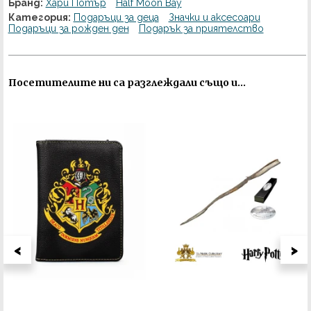
Бранд:
Хари Потър
Half Moon Bay
Категория:
Подаръци за деца
Значки и аксесоари
Подаръци за рожден ден
Подарък за приятелство
Посетителите ни са разглеждали също и...
<
>