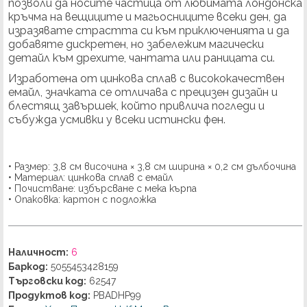
позволи да носите частица от любимата лондонска 
кръчма на вещиците и магьосниците всеки ден, да 
изразявате страстта си към приключенията и да 
добавяте дискретен, но забележим магически 
детайл към дрехите, чантата или раницата си.
Изработена от цинкова сплав с висококачествен 
емайл, значката се отличава с прецизен дизайн и 
блестящ завършек, който привлича погледи и 
събужда усмивки у всеки истински фен.
• Размер: 3,8 см височина × 3,8 см ширина × 0,2 см дълбочина
• Материал: цинкова сплав с емайл
• Почистване: избърсване с мека кърпа
• Опаковка: картон с подложка
Наличност:
6
Баркод:
5055453428159
Търговски код:
62547
Продуктов код:
PBADHP99