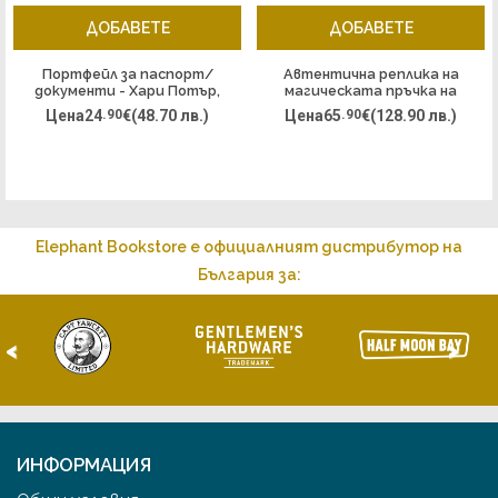
ДОБАВЕТЕ
ДОБАВЕТЕ
Портфейл за паспорт/
Автентична реплика на
документи - Хари Потър,
магическата пръчка на
Хогуортс
Гелърт Гриндълуолд -
Цена
24
.90
€
(48.70 лв.)
Цена
65
.90
€
(128.90 лв.)
NN8230
Elephant Bookstore е официалният дистрибутор на
България за:
<
>
ИНФОРМАЦИЯ