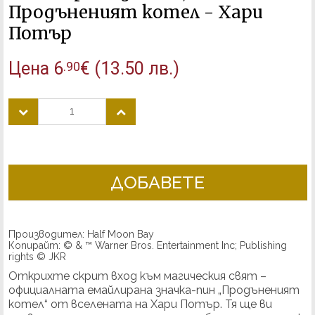
Продъненият котел - Хари
Потър
Цена
6
€
(13.50 лв.)
.90
ДОБАВЕТЕ
Производител: Half Moon Bay
Копирайт: © & ™ Warner Bros. Entertainment Inc; Publishing
rights © JKR
Открихте скрит вход към магическия свят – 
официалната емайлирана значка-пин „Продъненият 
котел“ от вселената на Хари Потър. Тя ще ви 