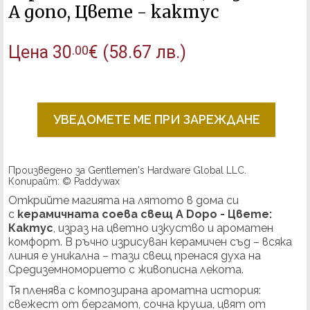
А допо, Цвете - кактус
Цена
30
€
(58.67 лв.)
.00
УВЕДОМЕТЕ МЕ ПРИ ЗАРЕЖДАНЕ
Произведено за Gentlemen's Hardware Global LLC.
Копирайт: © Paddywax
Открийте магията на лятото в домa си
с
к
ерамичната соева свещ A Dopo - Цвете:
Кактус
, израз на цветно изкуство и ароматен
комфорт. В ръчно изрисуван керамичен съд – всяка
линия е уникална – тази свещ пренася духа на
Средиземноморието с живописна лекота.
Тя пленява с композирана ароматна история:
свежест от бергамот, сочна круша, цвят от