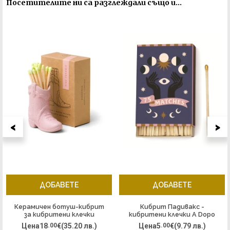
Посетителите ни са разглеждали също и...
<
>
ДОБАВЕТЕ
ДОБАВЕТЕ
Керамичен ботуш-кибрит
Кибрит Падивакс -
за кибритени клечки
кибритени клечки A Dopo
Падивакс, Нешвил - розов
в кутия, Златна Луна
Цена
18
.00
€
(35.20 лв.)
Цена
5
.00
€
(9.79 лв.)