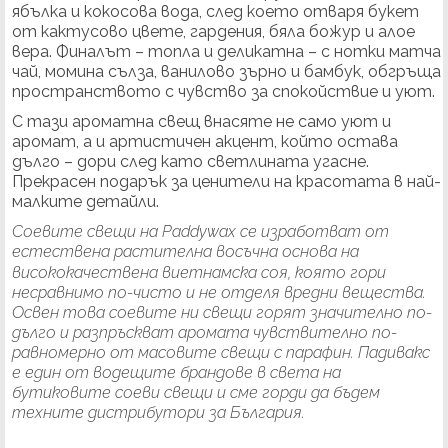
ябълка и кокосова вода, след което отваря букет
от кактусово цвете, гардения, бяла божур и алое
вера. Финалът – топла и деликатна – с нотки матча
чай, момина сълза, ванилово зърно и бамбук, обгръща
пространството с чувство за спокойствие и уют.
С тази ароматна свещ внасяте не само уют и
аромат, а и артистичен акцент, който остава
дълго – дори след като светлината угасне.
Прекрасен подарък за ценители на красотата в най-
малките детайли.
Соевите свещи на Paddywax се изработват от
естествена растителна восъчна основа на
висококачествена виетнамска соя, която гори
несравнимо по-чисто и не отделя вредни вещества.
Освен това соевите ни свещи горят значително по-
дълго и разпръскват аромата чувствително по-
равномерно от масовите свещи с парафин. Падивакс
е един от водещите брандове в света на
бутиковите соеви свещи и сме горди да бъдем
техните дистрибутори за България.