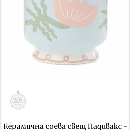
Керамична соева свещ Падивакс -