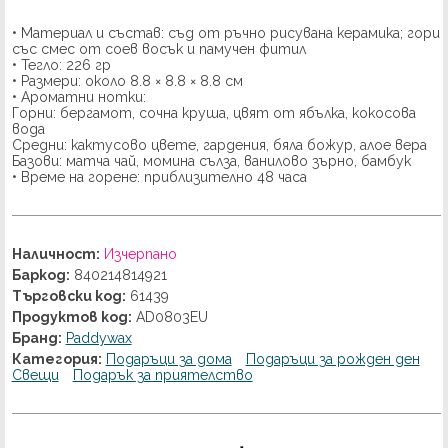
• Материал и състав: съд от ръчно рисувана керамика; гори
със смес от соев восък и памучен фитил
• Тегло: 226 гр
• Размери: около 8.8 × 8.8 × 8.8 см
• Ароматни нотки:
Горни: бергамот, сочна круша, цвят от ябълка, кокосова
вода
Средни: кактусово цвете, гардения, бяла божур, алое вера
Базови: матча чай, момина сълза, ванилово зърно, бамбук
• Време на горене: приблизително 48 часа
Наличност:
Изчерпано
Баркод:
840214814921
Търговски код:
61439
Продуктов код:
AD0803EU
Бранд:
Paddywax
Категория:
Подаръци за дома
Подаръци за рожден ден
Свещи
Подарък за приятелство