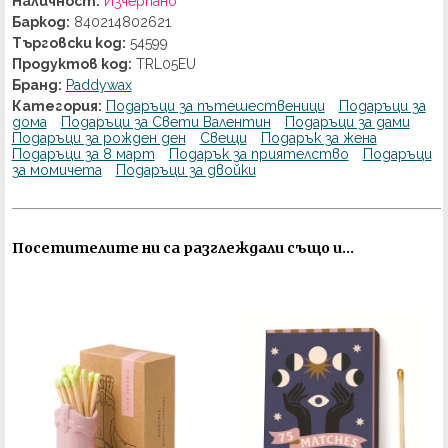
Наличност:
Изчерпано
Баркод:
840214802621
Търговски код:
54599
Продуктов код:
TRL05EU
Бранд:
Paddywax
Категория:
Подаръци за пътешественици
Подаръци за
дома
Подаръци за Свети Валентин
Подаръци за дами
Подаръци за рожден ден
Свещи
Подарък за жена
Подаръци за 8 март
Подарък за приятелство
Подаръци
за момичета
Подаръци за двойки
Посетителите ни са разглеждали също и...