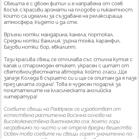
Свещта е с двоен фитил и е направена от соев
восък с красиви аромати на плодове и пикантност,
които са идеални за създаване на релаксираща
атмосфера, където и да сте.
Връхни нотки: мандарина, канела, портокал.
Средни нотки: ванилия, зърна тонка, карамфил.
Базови нотки: бор, евкалипт.
Тази красива свещ се отличава със стилна кутия с
капак и старомоден етикет, украсен с цитат от
световноизвестната авторка, който гласи „Ще
запазя Коледа в сърцето си и ще се опитам да я пазя
през цялата година“. Това е чудесен подарък за
почитателите на класическата английска
литература!
Соевите свещи на Paddywax се изработват от
естествена растителна восъчна основа на
висококачествена виетнамска соя, която гори
несравнимо по-чисто и не отделя вредни вещества.
Освен това соевите ни свещи горят значително по-