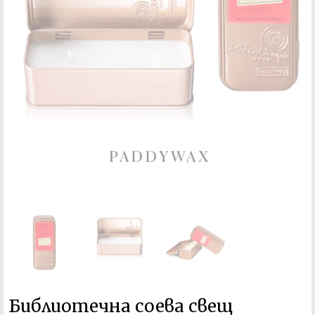
Библиотечна соева свещ