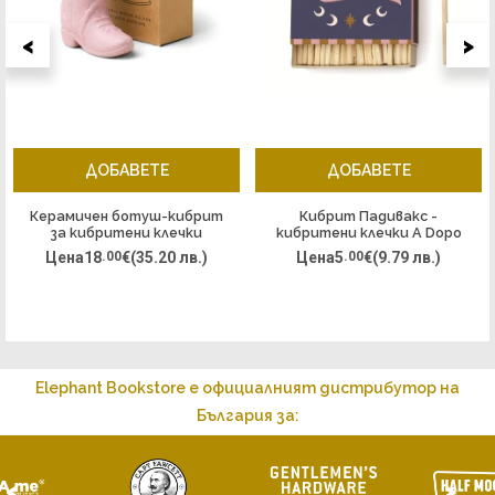
<
>
ДОБАВЕТЕ
ДОБАВЕТЕ
Керамичен ботуш-кибрит
Кибрит Падивакс -
за кибритени клечки
кибритени клечки A Dopo
Падивакс, Нешвил - розов
в кутия, Златна Луна
Цена
18
.00
€
(35.20 лв.)
Цена
5
.00
€
(9.79 лв.)
Elephant Bookstore е официалният дистрибутор на
България за:
<
>