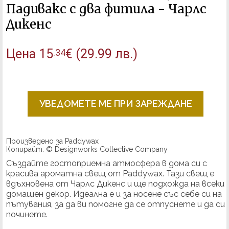
Падивакс с два фитила - Чарлс
Дикенс
Цена
15
€
(29.99 лв.)
.34
УВЕДОМЕТЕ МЕ ПРИ ЗАРЕЖДАНЕ
Произведено за Paddywax
Копирайт: © Designworks Collective Company
Създайте гостоприемна атмосфера в дома си с
красива ароматна свещ от Paddywax. Тази свещ е
вдъхновена от Чарлс Дикенс и ще подхожда на всеки
домашен декор. Идеална е и за носене със себе си на
пътувания, за да ви помогне да се отпуснете и да си
починете.