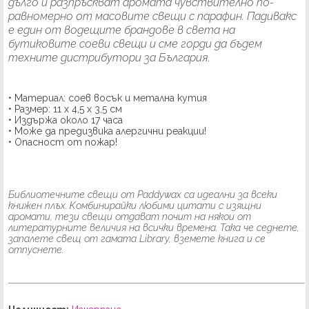
дълго и разпръскват аромата чувствително по-
равномерно от масовите свещи с парафин. Падивакс
е един от водещите брандове в света на
бутиковите соеви свещи и сме горди да бъдем
техните дистрибутори за България.
• Материал: соев восък и метална кутия
• Размер: 11 x 4,5 х 3,5 см
• Издържа около 17 часа
• Може да предизвика алергични реакции!
• Опасност от пожар!
Библиотечните свещи от Paddywax са идеални за всеки
книжен плъх. Комбинирайки любими цитати с изящни
аромати, тези свещи отдават почит на някои от
литературните величия на всички времена. Така че седнете,
запалете свещ от гамата Library, вземете книга и се
отпуснете.