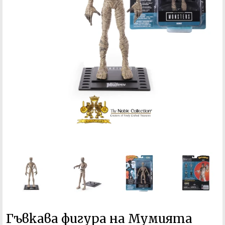
Гъвкава фигура на Мумията