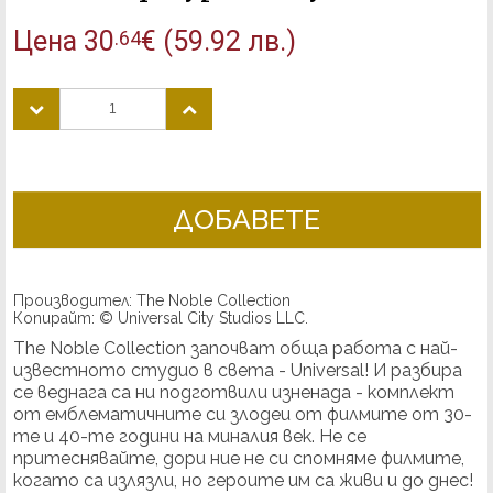
Цена
30
€
(59.92 лв.)
.64
ДОБАВЕТЕ
Производител: The Noble Collection
Копирайт: © Universal City Studios LLC.
The Noble Collection започват обща работа с най-
известното студио в света - Universal! И разбира
се веднага са ни подготвили изненада - комплект
от емблематичните си злодеи от филмите от 30-
те и 40-те години на миналия век. Не се
притеснявайте, дори ние не си спомняме филмите,
когато са излязли, но героите им са живи и до днес!