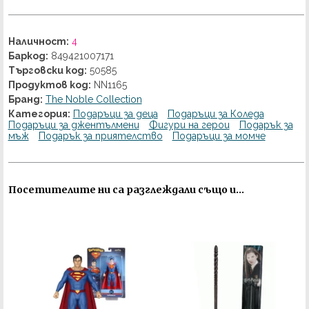
Наличност:
4
Баркод:
849421007171
Търговски код:
50585
Продуктов код:
NN1165
Бранд:
The Noble Collection
Категория:
Подаръци за деца
Подаръци за Коледа
Подаръци за джентълмени
Фигури на герои
Подарък за
мъж
Подарък за приятелство
Подаръци за момче
Посетителите ни са разглеждали също и...