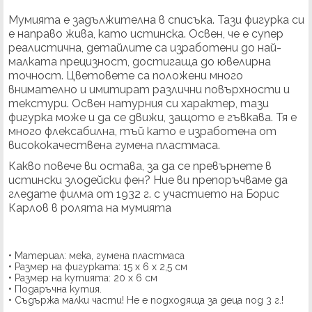
Мумията е задължителна в списъка. Тази фигурка си
е направо жива, като истинска. Освен, че е супер
реалистична, детайлите са изработени до най-
малката прецизност, достигаща до ювелирна
точност. Цветовете са положени много
внимателно и имитират различни повърхности и
текстури. Освен натурния си характер, тази
фигурка може и да се движи, защото е гъвкава. Тя е
много флексабилна, тъй като е изработена от
висококачествена гумена пластмаса.
Какво повече ви остава, за да се превърнете в
истински злодейски фен? Ние ви препоръчваме да
гледате филма от 1932 г. с участието на Борис
Карлов в ролята на мумията
• Материал: мека, гумена пластмаса
• Размер на фигурката: 15 х 6 х 2,5 см
• Размер на кутията: 20 х 6 см
• Подаръчна кутия.
• Съдържа малки части! Не е подходяща за деца под 3 г.!