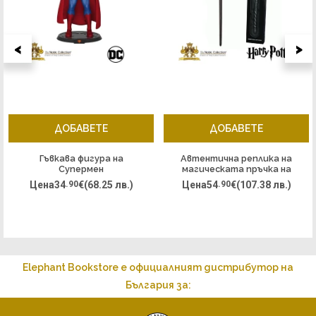
<
>
ДОБАВЕТЕ
ДОБАВЕТЕ
Гъвкава фигура на
Автентична реплика на
Супермен
магическата пръчка на
Джини Уизли
Цена
34
.90
€
(68.25 лв.)
Цена
54
.90
€
(107.38 лв.)
Elephant Bookstore е официалният дистрибутор на
България за: