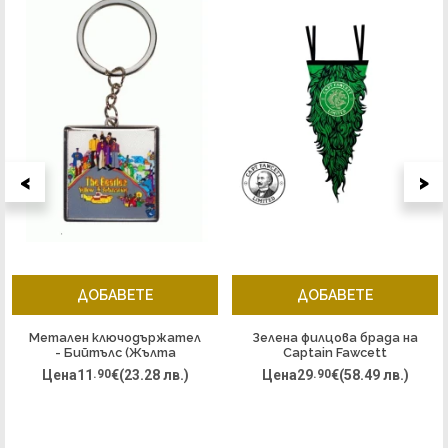
<
>
ДОБАВЕТЕ
ДОБАВЕТЕ
Метален ключодържател
Зелена филцова брада на
- Бийтълс (Жълта
Captain Fawcett
подводница)
Цена
11
.90
€
(23.28 лв.)
Цена
29
.90
€
(58.49 лв.)