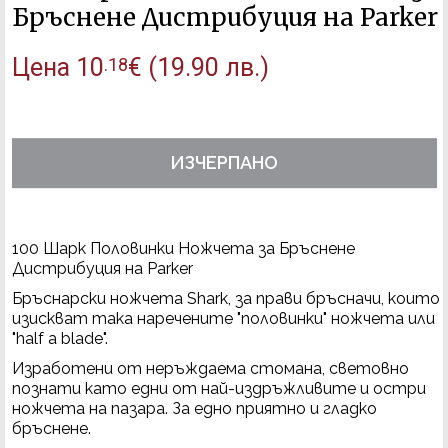
Бръснене Дистрибуция на Parker
Цена
10
€
(19.90 лв.)
.18
ИЗЧЕРПАНО
100 Шарк
Половинки Ножчета за Бръснене
Дистрибуция на Parker
Бръснарски ножчета
Shark, за прави бръсначи, които
изискват така наречените "половинки" ножчета или
"
half a blade".
Изработени от неръждаема стомана, световно
познати като едни от най-издръжливите и остри
ножчета на пазара. За едно приятно и гладко
бръснене.