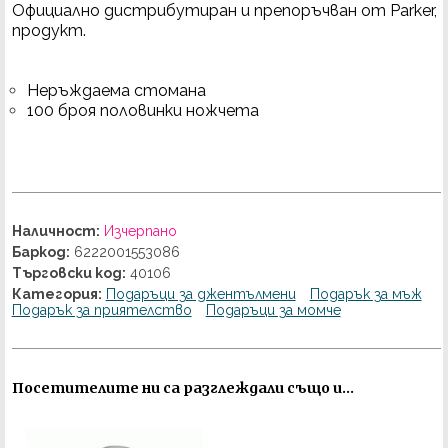
Официално дистрибутиран и препоръчван от Parker,
продукт.
Неръждаема стомана
100 броя половинки ножчета
Наличност:
Изчерпано
Баркод:
6222001553086
Търговски код:
40106
Категория:
Подаръци за джентълмени
Подарък за мъж
Подарък за приятелство
Подаръци за момче
Посетителите ни са разглеждали също и...