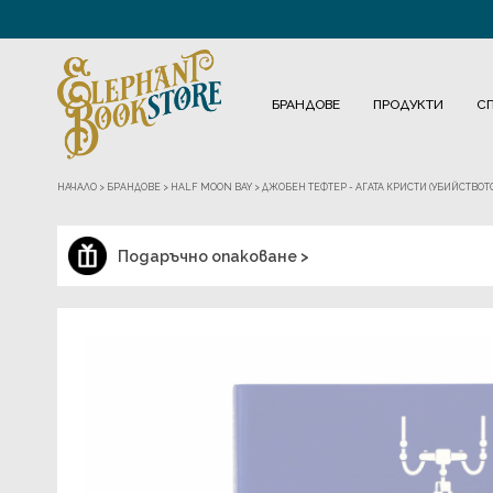
БРАНДОВЕ
ПРОДУКТИ
С
НАЧАЛО
>
БРАНДОВЕ
>
HALF MOON BAY
>
ДЖОБЕН ТЕФТЕР - АГАТА КРИСТИ (УБИЙСТВОТ
Подаръчно опаковане >