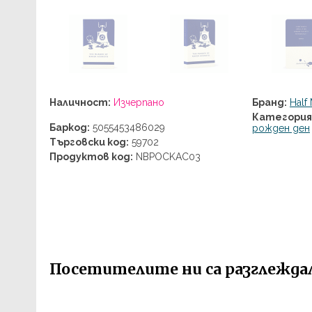
Наличност:
Изчерпано
Бранд:
Half
Категория
Баркод:
5055453486029
рожден ден
Търговски код:
59702
Продуктов код:
NBPOCKAC03
Посетителите ни са разглеждали