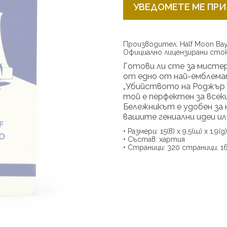
УВЕДОМЕТЕ МЕ ПРИ
Производител: Half Moon Ba
Официално лицензирани сто
Готови ли сте за мисте
от едно от най-емблема
„Убийството на Роджър А
той е перфектен за всек
Бележникът е удобен за 
вашите гениални идеи или
• Размери: 15(в) x 9,5(ш) x 1,9(д
• Състав: хартия
• Страници: 320 страници, 1