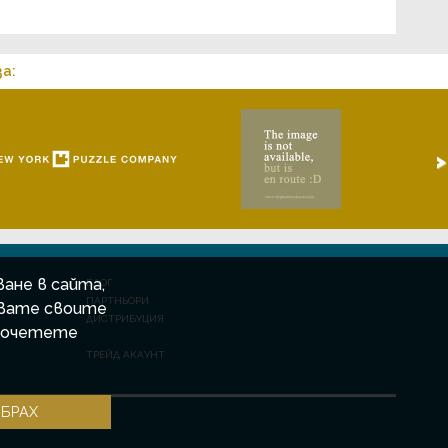
а:
>
ане в сайта,
БЛОГ
ПАРТНЬОРИ
явате своите
ДИСТРИБУЦИЯ
прочетете
ТРЕЙД АКАУНТ
ЗБРАХ