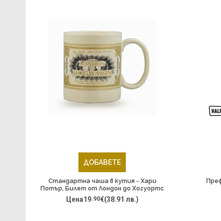
ДОБАВЕТЕ
Стандартна чаша в кутия - Хари
Преф
Потър, Билет от Лондон до Хогуортс
Цена
19
.90
€
(38.91 лв.)