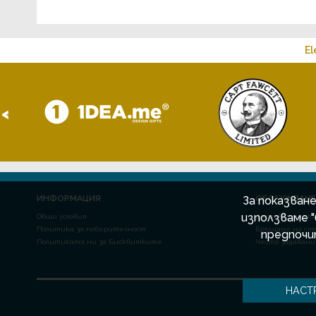
El
<
ИНФОРМАЦИЯ
ОБСЛУЖВАНЕ
За показван
използваме 
Общи условия
Доставка на ст
Политика за поверителност
Връщане на ст
предпочи
Политиката ни за Бисквитките
Често задавани
НАСТ