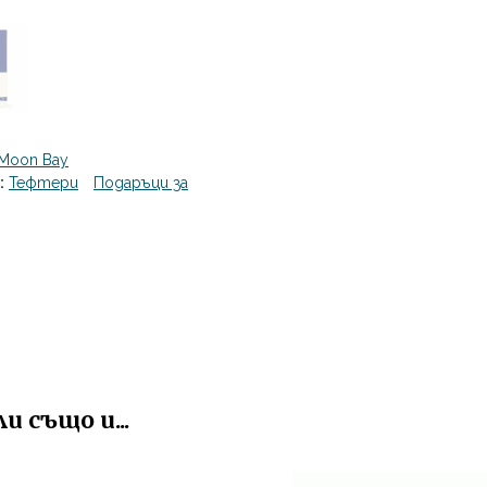
 Moon Bay
:
Тефтери
Подаръци за
 също и...