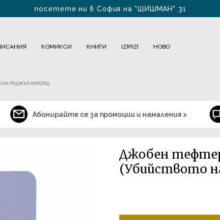
посетете ни в София на "ШИШМАН" 31
БЕЗПЛАТНА ДОСТАВКА ЗА БЪЛГАРИЯ за 1-2 дни
ПИСАНИЯ
КОМИКСИ
КНИГИ
IZIPIZI
НОВО
О НА РОДЖЪР АКРОЙД)
Абонирайте се за промоции и намаления >
Джобен тефтер
(Убийството н