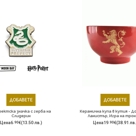
ДОБАВЕТЕ
ДОБАВЕТЕ
ектска значка с герба на
Керамична купа в кутия - Д
Слидерин
Ланистър, Игра на трон
Цена
6
.90
€
(13.50 лв.)
Цена
19
.90
€
(38.91 лв.