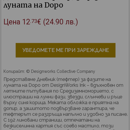
луната на Dopo
Цена
12
€
(24.90 лв.)
.73
УВЕДОМЕТЕ МЕ ПРИ ЗАРЕЖДАНЕ
Копирайт: © Designworks Collective Company
Представяме Дневник (тефтер) за фазите на
луната на Dopo от DesignWorks Ink – вдъхновен от
летните пътувания по Средиземноморието, с
илюстрации на лунни фази, звезди, слънчеви и ръце
върху синя корица. Меката обложка е приятна на
допир, а зашитото подвързване гарантира, че
тефтерът се разгръща напълно и удобно за писане.
С 192 линовани страници, отпечатани на
безкиселинна хартия със соево мастило, този