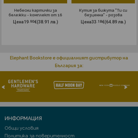
Небесни картички за
Кутия за бижута "Ти си
бележки - комплект от 16
безценна" - розова
броя
Цена
19
.90
€
(38.91 лв.)
Цена
33
.18
€
(64.89 лв.)
Elephant Bookstore е официалният дистрибутор на
България за:
<
>
ИНФОРМАЦИЯ
Общи условия
Политика за поверителност