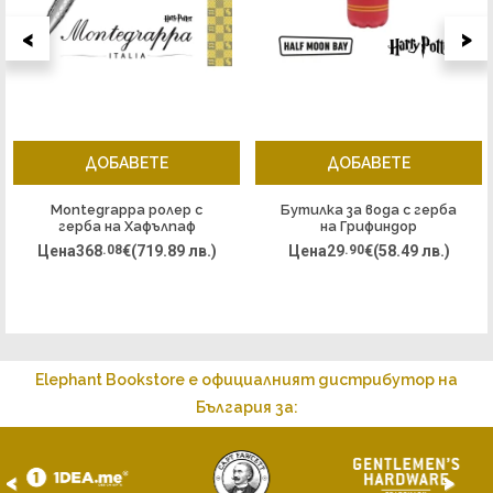
<
>
ДОБАВЕТЕ
ДОБАВЕТЕ
Montegrappa ролер с
Бутилка за вода с герба
герба на Хафълпаф
на Грифиндор
Цена
368
.08
€
(719.89 лв.)
Цена
29
.90
€
(58.49 лв.)
Elephant Bookstore е официалният дистрибутор на
България за:
<
>