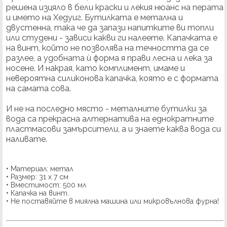
решена изцяло в бели краски и лекия нюанс на перата
и името на Хедуиг. Бутилката е метална и
двустенна, така че да запази напитките ви топли
или студени - зависи какви ги налеете. Капачката е
на винт, който не позволява на течността да се
разлее, а удобната ѝ форма я прави лесна и лека за
носене. И накрая, като комплимент, имаме и
невероятна силиконова капачка, която е с формата
на самата сова.
И не на последно място - металните бутилки за
вода са прекрасна алтернатива на еднократните
пластмасови замърсители, а и знаете каква вода си
наливате.
• Материал: метал
• Размер: 31 х 7 см
• Вместимост: 500 мл
• Капачка на винт.
• Не поставяйте в миялна машина или микровълнова фурна!