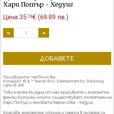
Хари Потър - Хедуиг
Цена
35
€
(69.89 лв.)
.74
ДОБАВЕТЕ
Производител: Half Moon Bay
Копирайт: © & ™ Warner Bros. Entertainment Inc; Publishing
rights © JKR
Това е може би една от най-красивите и елегантни
фенски бутилки, които съществуват, посветени на
Хари Потър и неговата вярна сова - Хедуиг.
Красива, елегантна, стилна и семпла в дизайна си,