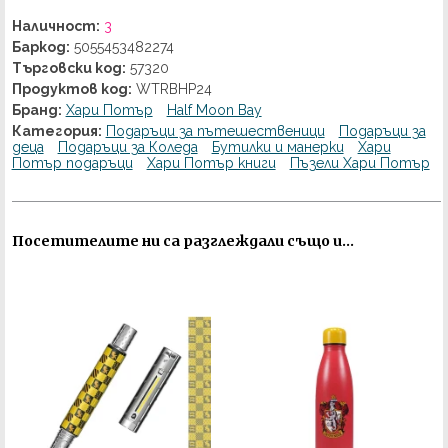
Наличност:
3
Баркод:
5055453482274
Търговски код:
57320
Продуктов код:
WTRBHP24
Бранд:
Хари Потър
Half Moon Bay
Категория:
Подаръци за пътешественици
Подаръци за
деца
Подаръци за Коледа
Бутилки и манерки
Хари
Потър подаръци
Хари Потър книги
Пъзели Хари Потър
Посетителите ни са разглеждали също и...