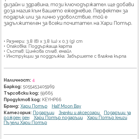
дизайн и здравина, този ключодържател ще добави
доза магия към вашето ежедневие.
Перфектен за
подарък или за лично удоволствие, той е
задължителен за всеки почитател на Хари Потър.
• Размери: 3,8 (в) x 3,8 (ш) x 0,3 (д) cm
• Опаковка: Поддържаща карта
• Състав: Цинкова сплав, емайл
• Инструкции за поддръжка: Забършете с влажна кърпа
Наличност:
4
Баркод:
5055453405969
Търговски код:
59665
Продуктов код:
KEYHP66
Бранд:
Хари Потър
Half Moon Bay
Категория:
Подаръци
Значки и аксесоари
Подаръци за
рожден ден
Хари Потър подаръци
Хари Потър книги
Пъзели Хари Потър