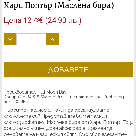
Хари Потър (Маслена бира)
Цена
12
€
(24.90 лв.)
.73
ДОБАВЕТЕ
Производител: Half Moon Bay
Копирайт: © & ™ Warner Bros. Entertainment Inc; Publishing
rights © JKR
Търсите магически начин да организирате
ключовете си?
Представяме ви металния
ключодържател "Маслена бира от Хари Потър!
Този
официално лицензиран аксесоар е идеален за
феновете на магическия свят.
Със своя елегантен