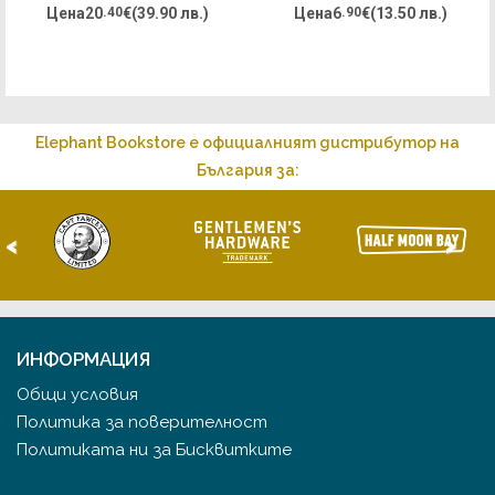
Хари Потър
Цена
20
.40
€
(39.90 лв.)
Цена
6
.90
€
(13.50 лв.)
Elephant Bookstore е официалният дистрибутор на
България за:
<
>
ИНФОРМАЦИЯ
Общи условия
Политика за поверителност
Политиката ни за Бисквитките