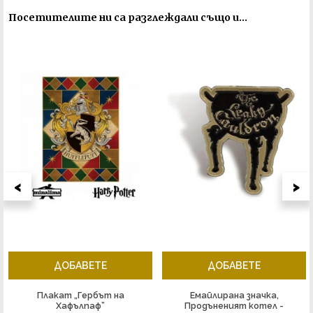
Посетителите ни са разглеждали също и...
<
>
ДОБАВЕТЕ
ДОБАВЕТЕ
Плакат „Гербът на
Емайлирана значка,
Хафълпаф”
Продъненият котел -