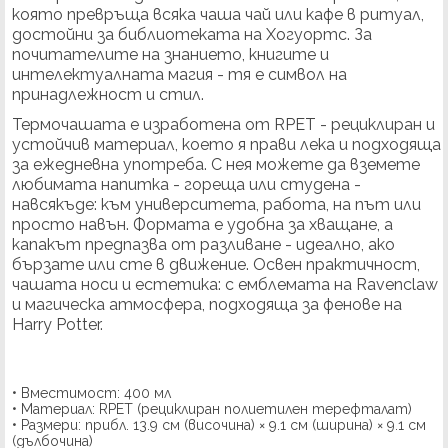
която превръща всяка чаша чай или кафе в ритуал,
достойни за библиотеката на Хогуортс. За
почитателите на знанието, книгите и
интелектуалната магия - тя е символ на
принадлежност и стил.
Термочашата е изработена от RPET - рециклиран и
устойчив материал, което я прави лека и подходяща
за ежедневна употреба. С нея можете да вземете
любимата напитка - гореща или студена -
навсякъде: към университета, работа, на път или
просто навън. Формата е удобна за хващане, а
капакът предпазва от разливане - идеално, ако
бързате или сте в движение. Освен практичност,
чашата носи и естетика: с емблемата на Ravenclaw
и магическа атмосфера, подходяща за фенове на
Harry Potter.
• Вместимост: 400 мл
• Материал: RPET (рециклиран полиетилен терефталат)
• Размери: прибл. 13.9 см (височина) × 9.1 см (ширина) × 9.1 см
(дълбочина)