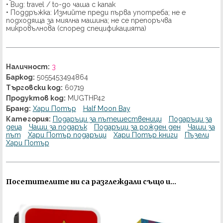
• Вид: travel / to-go чаша с капак
• Поддръжка: Измийте преди първа употреба; не е
подходяща за миялна машина; не се препоръчва
микровълнова (според спецификацията)
Наличност:
3
Баркод:
5055453494864
Търговски код:
60719
Продуктов код:
MUGTHP42
Бранд:
Хари Потър
Half Moon Bay
Категория:
Подаръци за пътешественици
Подаръци за
деца
Чаши за подарък
Подаръци за рожден ден
Чаши за
път
Хари Потър подаръци
Хари Потър книги
Пъзели
Хари Потър
Посетителите ни са разглеждали също и...