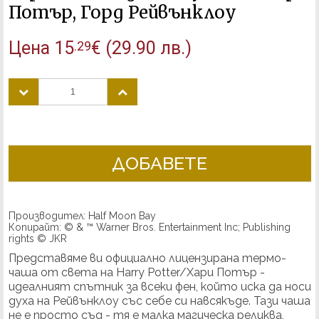
Потър, Горд Рейвънклоу
Цена
15
€
(29.90 лв.)
.29
ДОБАВЕТЕ
Производител: Half Moon Bay
Копирайт: © & ™ Warner Bros. Entertainment Inc; Publishing
rights © JKR
Представяме ви официално лицензиранa термо-
чаша от света на Harry Potter/Хари Потър -
идеалният спътник за всеки фен, който иска да носи
духа на Рейвънклоу със себе си навсякъде. Тази чаша
не е просто съд - тя е малка магическа реликва,