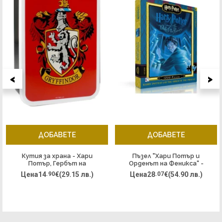
<
>
ДОБАВЕТЕ
ДОБАВЕТЕ
Кутия за храна - Хари
Пъзел "Хари Потър и
Потър, Гербът на
Орденът на Феникса" -
Грифиндорф
1000 части
Цена
14
.90
€
(29.15 лв.)
Цена
28
.07
€
(54.90 лв.)