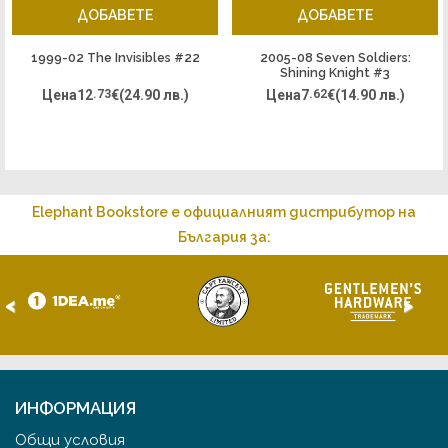
ДОБАВЕТЕ
ДОБАВЕТЕ
1999-02 The Invisibles #22
2005-08 Seven Soldiers:
Shining Knight #3
Цена
12
.73
€
(24.90 лв.)
Цена
7
.62
€
(14.90 лв.)
Elephant Bookstore е официалният дистрибутор на
България за:
<
>
ИНФОРМАЦИЯ
Общи условия