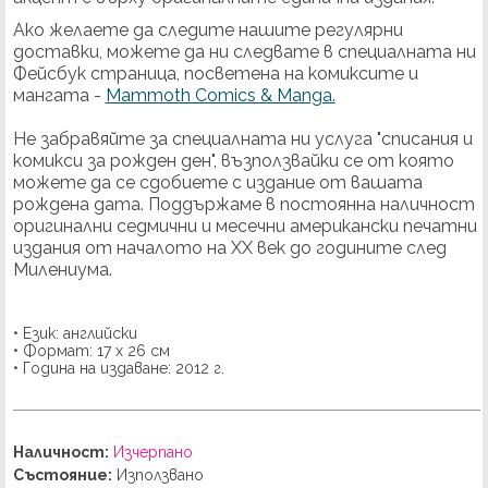
Ако желаете да следите нашите регулярни
доставки, можете да ни следвате в специалната ни
Фейсбук страница, посветена на комиксите и
мангата -
Mammoth Comics & Manga.
Не забравяйте за специалната ни услуга "списания и
комикси за рожден ден", възползвайки се от която
можете да се сдобиете с издание от вашата
рождена дата. Поддържаме в постоянна наличност
оригинални седмични и месечни американски печатни
издания от началото на ХХ век до годините след
Милениума.
• Език: английски
• Формат: 17 х 26 см
• Година на издаване: 2012 г.
Наличност:
Изчерпано
Състояние:
Използвано