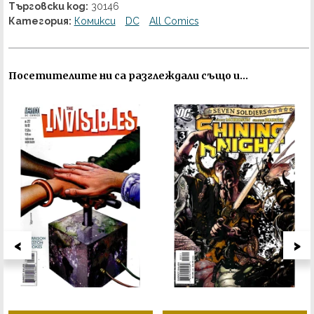
Търговски код:
30146
Категория:
Комикси
DC
All Comics
Посетителите ни са разглеждали също и...
<
>