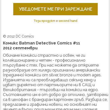
УВЕДОМЕТЕ МЕ ПРИ ЗАРЕЖДАНЕ
Този продукт е second hand
© 2012 DC Comics
Комикс Batman Detective Comics #11
2012 септември
Обичаме комикси страстно и освен, че ги
колекционираме и четем - професионално
търгуваме с тях. При нас можете да откриете
разнообразие от хиляди оригинални американски
(предимно) комикси от silver, bronze и modern ages.
Изданията ни са преобладаващо секънд хенд и
идват директно от партньорите ни в САЩ и
Великобритания - търговци на комикси на едро.
Състоянието им е от добро до отлично, затворени
са в целофан с брандиран картонен гръб. Разбира се,
предлагаме и графични новели, но основният ни
акцент е върху оригиналните единични издания.