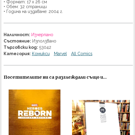
• Формат: 17 х 26 см
• Обем: 32 страници
• Година на издаване: 2004 г.
Наличност:
Изчерпано
Състояние:
Използвано
Търговски код:
53042
Категория:
Комикси
Marvel
All Comics
Посетителите ни са разглеждали също и...