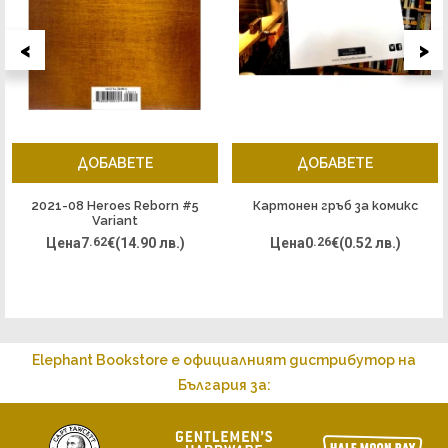
<
>
ДОБАВЕТЕ
ДОБАВЕТЕ
2021-08 Heroes Reborn #5
Картонен гръб за комикс
Variant
Цена
7
.62
€
(14.90 лв.)
Цена
0
.26
€
(0.52 лв.)
Elephant Bookstore е официалният дистрибутор на
България за: