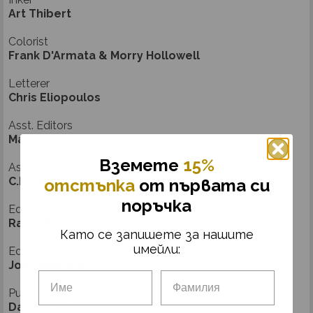
Art Thibert
Colorist
Frank D'Armata & Morry Hollowell
Letterer
Chris Eliopoulos
Asst. Editors
MacKenzie Cadenhead & Nick Lowe
Вземетe
15%
Assoc. Editor
C.B. Cebulski
отстъпка
от първата си
поръчка
Editor
Ralph Macchio
Като се запишете за нашите
имейли:
Editor in Chief
Joe Quesada
Publisher
Dan Buckley