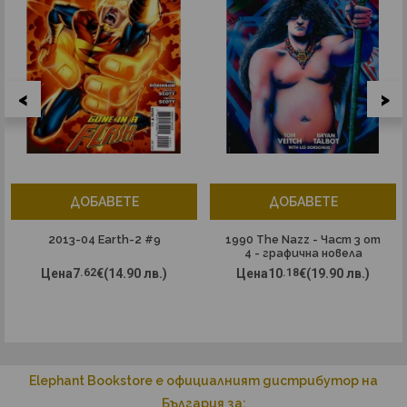
<
>
ДОБАВЕТЕ
ДОБАВЕТЕ
2013-04 Earth-2 #9
1990 The Nazz - Част 3 от
4 - графична новела
Цена
7
.62
€
(14.90 лв.)
Цена
10
.18
€
(19.90 лв.)
Elephant Bookstore е официалният дистрибутор на
България за: