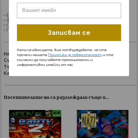
• Език: английски
• Формат: 17 х 26 см
• Обем: 32 страници
• Година на издаване: 2004 г.
Записвам се
Като се абонирате, вие потвърждавате, че сте
Наличност:
Изчерпано
прочели нашата
Политика за поверителност
и сте
съгласни да получавате промоционални и
Състояние:
Използвано
информативни имейли от нас.
Търговски код:
53039
Категория:
Комикси
Marvel
All Comics
Посетителите ни са разглеждали също и...