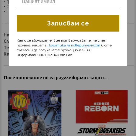
• Формат: 17 х 26 см
• Обем: 32 страници
• Година на издаване: 2004 г.
Записвам се
Наличност:
Изчерпано
Като се абонирате, вие потвърждавате, че сте
Състояние:
Използвано
прочели нашата
Политика за поверителност
и сте
Търговски код:
53044
съгласни да получавате промоционални и
Категория:
Комикси
Marvel
All Comics
информативни имейли от нас.
Посетителите ни са разглеждали също и...