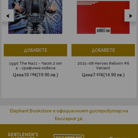
<
>
ДОБАВЕТЕ
ДОБАВЕТЕ
1990 The Nazz - Част 2 от
2021-08 Heroes Reborn #6
4 - графична новела
Variant
Цена
10
.18
€
(19.90 лв.)
Цена
7
.62
€
(14.90 лв.)
Elephant Bookstore е официалният дистрибутор на
България за: