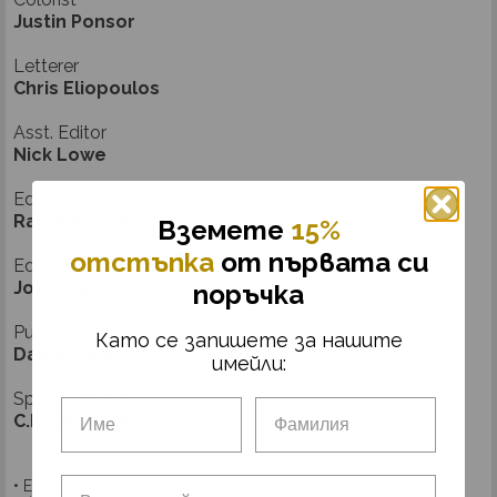
Justin Ponsor
Letterer
Chris Eliopoulos
Asst. Editor
Nick Lowe
Editor
Ralph Macchio
Вземетe
15%
отстъпка
от първата си
Editor in Chief
Joe Quesada
поръчка
Publisher
Като се запишете за нашите
Dan Buckley
имейли:
Special thanks
C.B. Cebulski
• Език: английски